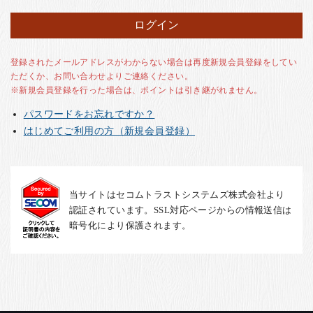
お客様の声
店舗紹介
お問い合わせ
登録されたメールアドレスがわからない場合は再度新規会員登録をしてい
ただくか、お問い合わせよりご連絡ください。
お知らせ
※新規会員登録を行った場合は、ポイントは引き継がれません。
箸ブログ
パスワードをお忘れですか？
English
はじめてご利用の方（新規会員登録）
当サイトはセコムトラストシステムズ株式会社より
認証されています。SSL対応ページからの情報送信は
暗号化により保護されます。