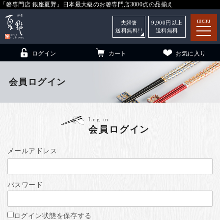
「箸専門店 銀座夏野」日本最大級のお箸専門店3000点の品揃え
menu
夫婦箸
9,900
円以上
送料無料!!
送料無料
ログイン
カート
お気に入り
会員ログイン
箸
（贈答用・自宅用）
Log in
会員ログイン
子供和食器
（贈答用・自宅用）
銀座夏野・箸長
について
メールアドレス
小夏
について
こども和食器
パスワード
ご利用ガイド
法人・飲食店のお客様
ログイン状態を保存する