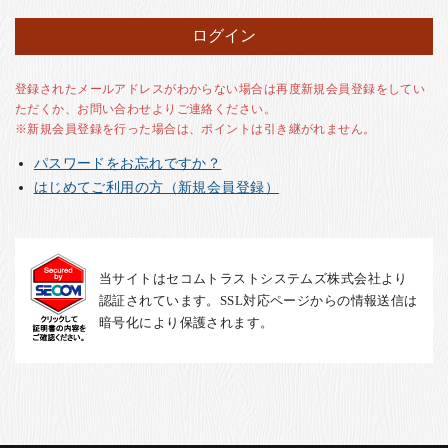
お客様の声
店舗紹介
お問い合わせ
登録されたメールアドレスがわからない場合は再度新規会員登録をしてい
ただくか、お問い合わせよりご連絡ください。
お知らせ
※新規会員登録を行った場合は、ポイントは引き継がれません。
箸ブログ
パスワードをお忘れですか？
English
はじめてご利用の方（新規会員登録）
当サイトはセコムトラストシステムズ株式会社より
認証されています。SSL対応ページからの情報送信は
暗号化により保護されます。