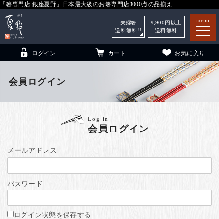
「箸専門店 銀座夏野」日本最大級のお箸専門店3000点の品揃え
menu
夫婦箸
9,900
円以上
送料無料!!
送料無料
ログイン
カート
お気に入り
会員ログイン
箸
（贈答用・自宅用）
Log in
会員ログイン
子供和食器
（贈答用・自宅用）
銀座夏野・箸長
について
メールアドレス
小夏
について
こども和食器
パスワード
ご利用ガイド
法人・飲食店のお客様
ログイン状態を保存する