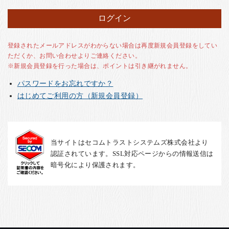
お客様の声
店舗紹介
お問い合わせ
登録されたメールアドレスがわからない場合は再度新規会員登録をしてい
ただくか、お問い合わせよりご連絡ください。
お知らせ
※新規会員登録を行った場合は、ポイントは引き継がれません。
箸ブログ
パスワードをお忘れですか？
English
はじめてご利用の方（新規会員登録）
当サイトはセコムトラストシステムズ株式会社より
認証されています。SSL対応ページからの情報送信は
暗号化により保護されます。