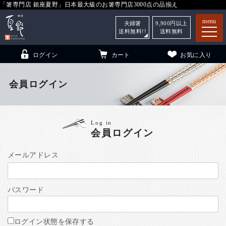
「箸専門店 銀座夏野」日本最大級のお箸専門店3000点の品揃え
menu
夫婦箸
9,900
円以上
送料無料!!
送料無料
ログイン
カート
お気に入り
会員ログイン
箸
（贈答用・自宅用）
Log in
会員ログイン
子供和食器
（贈答用・自宅用）
銀座夏野・箸長
について
メールアドレス
小夏
について
こども和食器
パスワード
ご利用ガイド
法人・飲食店のお客様
ログイン状態を保存する