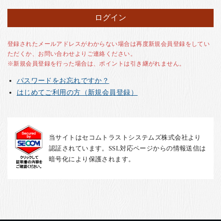
お客様の声
店舗紹介
お問い合わせ
登録されたメールアドレスがわからない場合は再度新規会員登録をしてい
ただくか、お問い合わせよりご連絡ください。
お知らせ
※新規会員登録を行った場合は、ポイントは引き継がれません。
箸ブログ
パスワードをお忘れですか？
English
はじめてご利用の方（新規会員登録）
当サイトはセコムトラストシステムズ株式会社より
認証されています。SSL対応ページからの情報送信は
暗号化により保護されます。