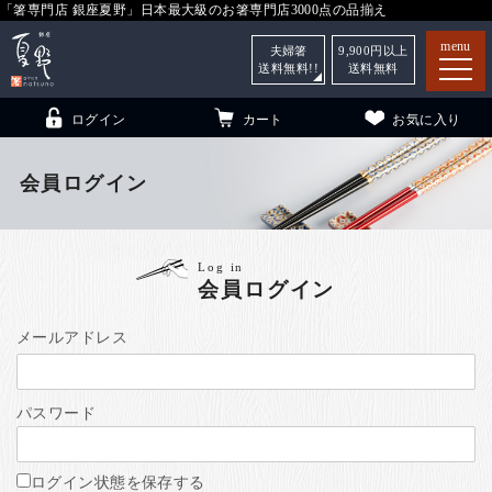
「箸専門店 銀座夏野」日本最大級のお箸専門店3000点の品揃え
menu
夫婦箸
9,900
円以上
送料無料!!
送料無料
ログイン
カート
お気に入り
会員ログイン
箸
（贈答用・自宅用）
Log in
会員ログイン
子供和食器
（贈答用・自宅用）
銀座夏野・箸長
について
メールアドレス
小夏
について
こども和食器
パスワード
ご利用ガイド
法人・飲食店のお客様
ログイン状態を保存する