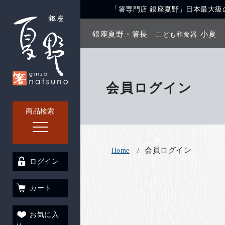
「箸専門店 銀座夏野」日本最大級の
銀座夏野・箸長
小夏
こども和食器
会員ログイン
商品検索
会員ログイン
Home
ログイン
カート
お気に入