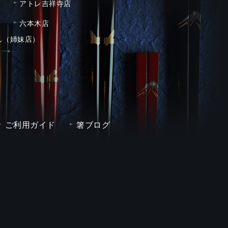
アトレ吉祥寺店
六本木店
し（姉妹店）
ご利用ガイド
箸ブログ