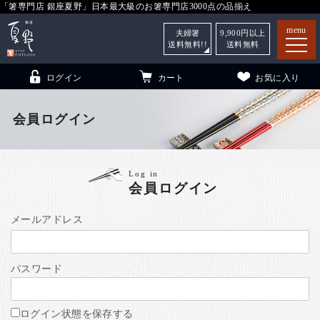
「箸専門店 銀座夏野」日本最大級のお箸専門店3000点の品揃え
menu
夫婦箸
9,900
円以上
送料無料!!
送料無料
ログイン
カート
お気に入り
会員ログイン
箸
（贈答用・自宅用）
Log in
会員ログイン
子供和食器
（贈答用・自宅用）
銀座夏野・箸長
について
メールアドレス
小夏
について
こども和食器
パスワード
ご利用ガイド
法人・飲食店のお客様
ログイン状態を保存する