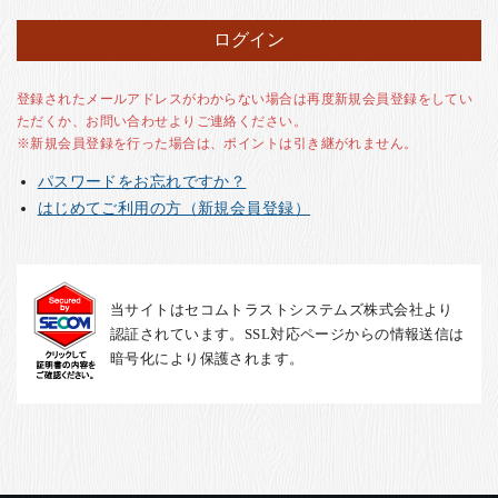
お客様の声
店舗紹介
お問い合わせ
登録されたメールアドレスがわからない場合は再度新規会員登録をしてい
ただくか、お問い合わせよりご連絡ください。
お知らせ
※新規会員登録を行った場合は、ポイントは引き継がれません。
箸ブログ
パスワードをお忘れですか？
English
はじめてご利用の方（新規会員登録）
当サイトはセコムトラストシステムズ株式会社より
認証されています。SSL対応ページからの情報送信は
暗号化により保護されます。