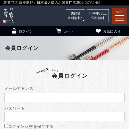
「箸専門店 銀座夏野」日本最大級のお箸専門店3000点の品揃え
menu
夫婦箸
9,900
円以上
送料無料!!
送料無料
ログイン
カート
お気に入り
会員ログイン
箸
（贈答用・自宅用）
Log in
会員ログイン
子供和食器
（贈答用・自宅用）
銀座夏野・箸長
について
メールアドレス
小夏
について
こども和食器
パスワード
ご利用ガイド
法人・飲食店のお客様
ログイン状態を保存する