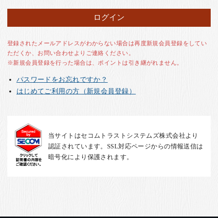
お客様の声
店舗紹介
お問い合わせ
登録されたメールアドレスがわからない場合は再度新規会員登録をしてい
ただくか、お問い合わせよりご連絡ください。
お知らせ
※新規会員登録を行った場合は、ポイントは引き継がれません。
箸ブログ
パスワードをお忘れですか？
English
はじめてご利用の方（新規会員登録）
当サイトはセコムトラストシステムズ株式会社より
認証されています。SSL対応ページからの情報送信は
暗号化により保護されます。