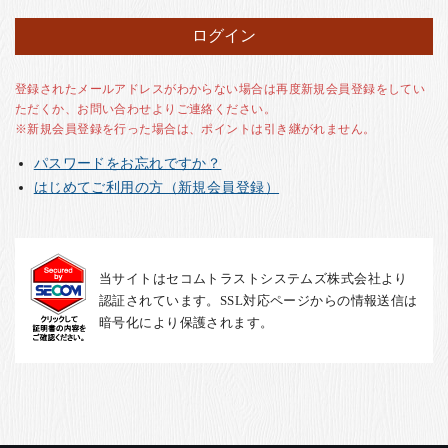
お客様の声
店舗紹介
お問い合わせ
登録されたメールアドレスがわからない場合は再度新規会員登録をしてい
ただくか、お問い合わせよりご連絡ください。
お知らせ
※新規会員登録を行った場合は、ポイントは引き継がれません。
箸ブログ
パスワードをお忘れですか？
English
はじめてご利用の方（新規会員登録）
当サイトはセコムトラストシステムズ株式会社より
認証されています。SSL対応ページからの情報送信は
暗号化により保護されます。