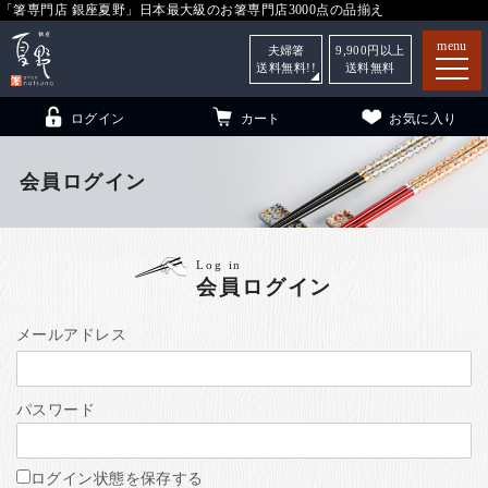
「箸専門店 銀座夏野」日本最大級のお箸専門店3000点の品揃え
menu
夫婦箸
9,900
円以上
送料無料!!
送料無料
ログイン
カート
お気に入り
会員ログイン
箸
（贈答用・自宅用）
Log in
会員ログイン
子供和食器
（贈答用・自宅用）
銀座夏野・箸長
について
メールアドレス
小夏
について
こども和食器
パスワード
ご利用ガイド
法人・飲食店のお客様
ログイン状態を保存する