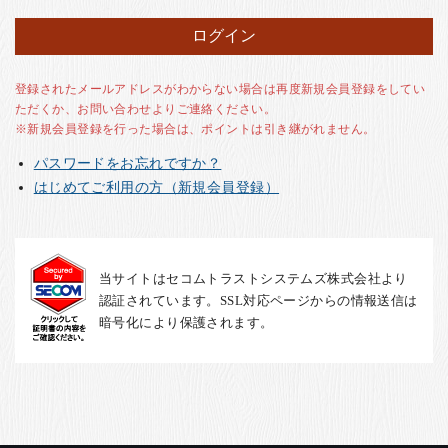
お客様の声
店舗紹介
お問い合わせ
登録されたメールアドレスがわからない場合は再度新規会員登録をしてい
ただくか、お問い合わせよりご連絡ください。
お知らせ
※新規会員登録を行った場合は、ポイントは引き継がれません。
箸ブログ
パスワードをお忘れですか？
English
はじめてご利用の方（新規会員登録）
当サイトはセコムトラストシステムズ株式会社より
認証されています。SSL対応ページからの情報送信は
暗号化により保護されます。