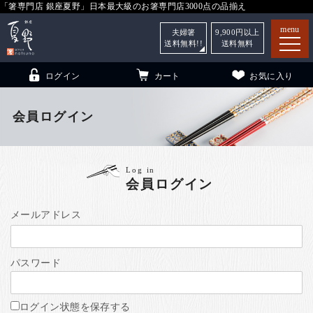
「箸専門店 銀座夏野」日本最大級のお箸専門店3000点の品揃え
menu
夫婦箸
9,900
円以上
送料無料!!
送料無料
ログイン
カート
お気に入り
会員ログイン
箸
（贈答用・自宅用）
Log in
会員ログイン
子供和食器
（贈答用・自宅用）
銀座夏野・箸長
について
メールアドレス
小夏
について
こども和食器
パスワード
ご利用ガイド
法人・飲食店のお客様
ログイン状態を保存する