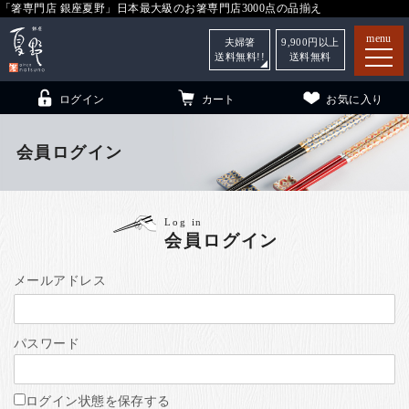
「箸専門店 銀座夏野」日本最大級のお箸専門店3000点の品揃え
menu
夫婦箸
9,900
円以上
送料無料!!
送料無料
ログイン
カート
お気に入り
会員ログイン
箸
（贈答用・自宅用）
Log in
会員ログイン
子供和食器
（贈答用・自宅用）
銀座夏野・箸長
について
メールアドレス
小夏
について
こども和食器
パスワード
ご利用ガイド
法人・飲食店のお客様
ログイン状態を保存する