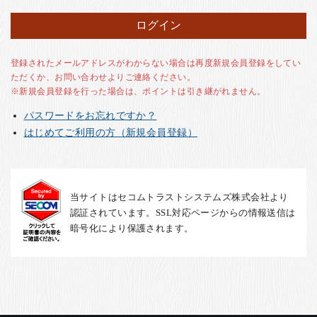
お客様の声
店舗紹介
お問い合わせ
登録されたメールアドレスがわからない場合は再度新規会員登録をしてい
ただくか、お問い合わせよりご連絡ください。
お知らせ
※新規会員登録を行った場合は、ポイントは引き継がれません。
箸ブログ
パスワードをお忘れですか？
English
はじめてご利用の方（新規会員登録）
当サイトはセコムトラストシステムズ株式会社より
認証されています。SSL対応ページからの情報送信は
暗号化により保護されます。