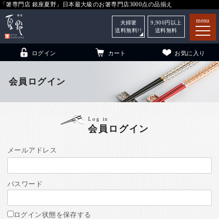
「箸専門店 銀座夏野」日本最大級のお箸専門店3000点の品揃え
menu
夫婦箸
9,900
円以上
送料無料!!
送料無料
ログイン
カート
お気に入り
会員ログイン
箸
（贈答用・自宅用）
Log in
会員ログイン
子供和食器
（贈答用・自宅用）
銀座夏野・箸長
について
メールアドレス
小夏
について
こども和食器
パスワード
ご利用ガイド
法人・飲食店のお客様
ログイン状態を保存する