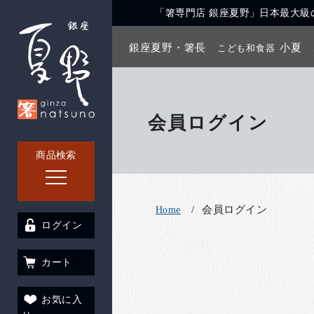
「箸専門店 銀座夏野」日本最大級の
銀座夏野・箸長
小夏
こども和食器
会員ログイン
商品検索
会員ログイン
Home
ログイン
カート
お気に入