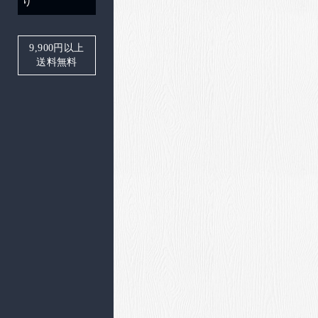
り
9,900
円以上
送料無料