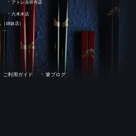
アトレ吉祥寺店
六本木店
し（姉妹店）
ご利用ガイド
箸ブログ