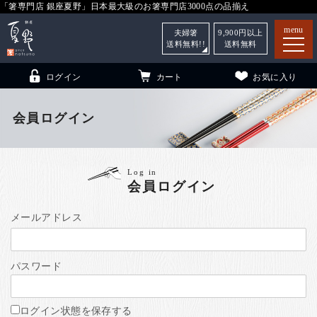
「箸専門店 銀座夏野」日本最大級のお箸専門店3000点の品揃え
menu
夫婦箸
9,900
円以上
送料無料!!
送料無料
ログイン
カート
お気に入り
会員ログイン
箸
（贈答用・自宅用）
Log in
会員ログイン
子供和食器
（贈答用・自宅用）
銀座夏野・箸長
について
メールアドレス
小夏
について
こども和食器
パスワード
ご利用ガイド
法人・飲食店のお客様
ログイン状態を保存する