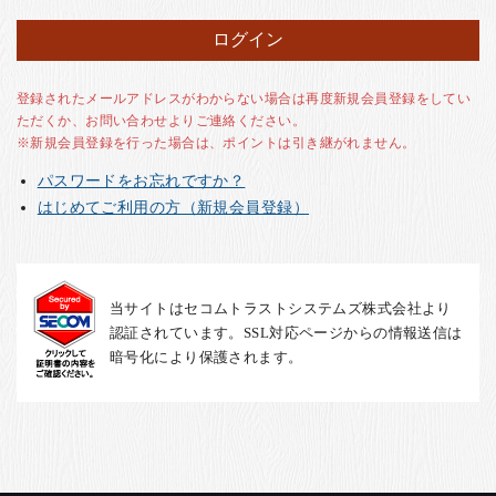
お客様の声
店舗紹介
お問い合わせ
登録されたメールアドレスがわからない場合は再度新規会員登録をしてい
ただくか、お問い合わせよりご連絡ください。
お知らせ
※新規会員登録を行った場合は、ポイントは引き継がれません。
箸ブログ
パスワードをお忘れですか？
English
はじめてご利用の方（新規会員登録）
当サイトはセコムトラストシステムズ株式会社より
認証されています。SSL対応ページからの情報送信は
暗号化により保護されます。