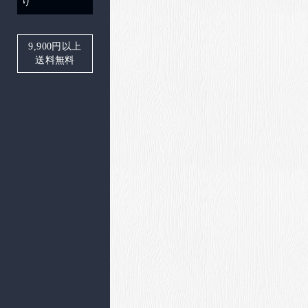
り
9,900
円以上
送料無料