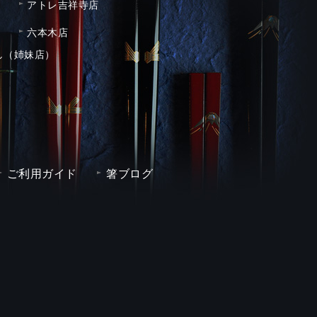
アトレ吉祥寺店
六本木店
し（姉妹店）
ご利用ガイド
箸ブログ