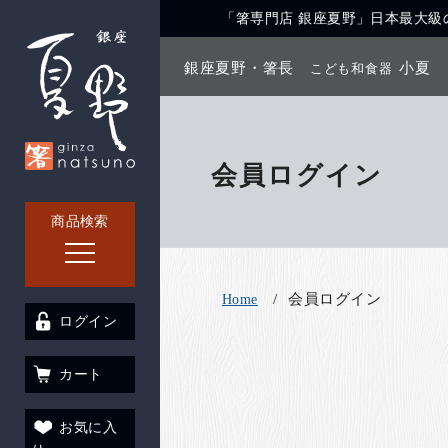
「箸専門店 銀座夏野」日本最大級の
銀座夏野・箸長
小夏
こども和食器
会員ログイン
商品検索
会員ログイン
Home
ログイン
カート
お気に入