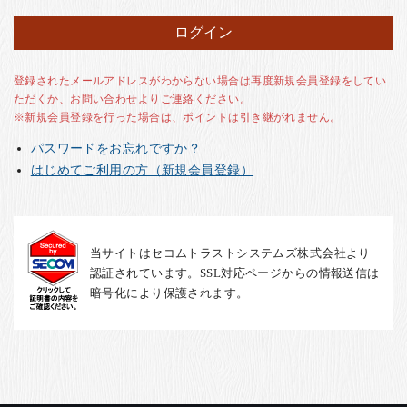
お客様の声
店舗紹介
お問い合わせ
登録されたメールアドレスがわからない場合は再度新規会員登録をしてい
ただくか、お問い合わせよりご連絡ください。
お知らせ
※新規会員登録を行った場合は、ポイントは引き継がれません。
箸ブログ
パスワードをお忘れですか？
English
はじめてご利用の方（新規会員登録）
当サイトはセコムトラストシステムズ株式会社より
認証されています。SSL対応ページからの情報送信は
暗号化により保護されます。