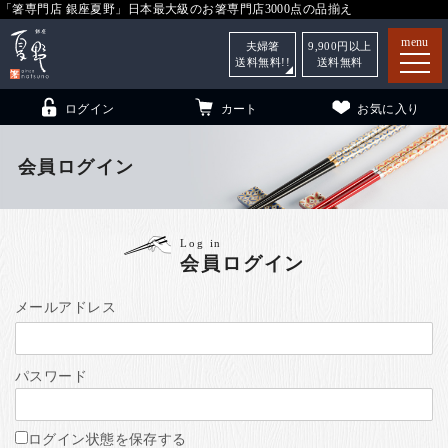
「箸専門店 銀座夏野」日本最大級のお箸専門店3000点の品揃え
menu
夫婦箸
9,900
円以上
送料無料!!
送料無料
ログイン
カート
お気に入り
会員ログイン
箸
（贈答用・自宅用）
Log in
会員ログイン
子供和食器
（贈答用・自宅用）
銀座夏野・箸長
について
メールアドレス
小夏
について
こども和食器
パスワード
ご利用ガイド
法人・飲食店のお客様
ログイン状態を保存する