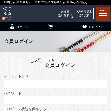
「箸専門店 銀座夏野」日本最大級のお箸専門店3000点の品揃え
menu
夫婦箸
9,900
円以上
送料無料!!
送料無料
ログイン
カート
お気に入り
会員ログイン
箸
（贈答用・自宅用）
Log in
会員ログイン
子供和食器
（贈答用・自宅用）
銀座夏野・箸長
について
メールアドレス
小夏
について
こども和食器
パスワード
ご利用ガイド
法人・飲食店のお客様
ログイン状態を保存する