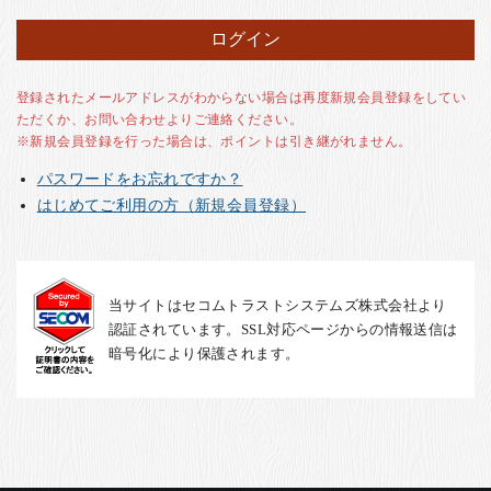
お客様の声
店舗紹介
お問い合わせ
登録されたメールアドレスがわからない場合は再度新規会員登録をしてい
ただくか、お問い合わせよりご連絡ください。
お知らせ
※新規会員登録を行った場合は、ポイントは引き継がれません。
箸ブログ
パスワードをお忘れですか？
English
はじめてご利用の方（新規会員登録）
当サイトはセコムトラストシステムズ株式会社より
認証されています。SSL対応ページからの情報送信は
暗号化により保護されます。