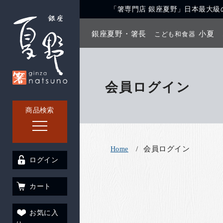
「箸専門店 銀座夏野」日本最大級の
銀座夏野・箸長
小夏
こども和食器
会員ログイン
商品検索
会員ログイン
Home
ログイン
カート
お気に入