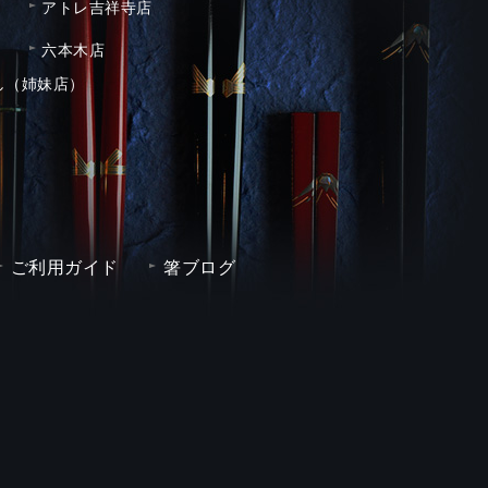
アトレ吉祥寺店
六本木店
し（姉妹店）
ご利用ガイド
箸ブログ