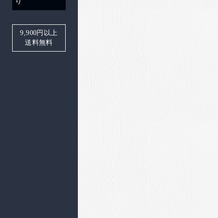
り
9,900
円以上
送料無料