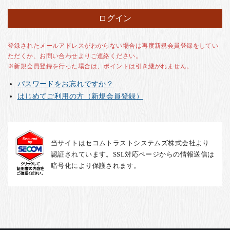
お客様の声
店舗紹介
お問い合わせ
登録されたメールアドレスがわからない場合は再度新規会員登録をしてい
ただくか、お問い合わせよりご連絡ください。
お知らせ
※新規会員登録を行った場合は、ポイントは引き継がれません。
箸ブログ
パスワードをお忘れですか？
English
はじめてご利用の方（新規会員登録）
当サイトはセコムトラストシステムズ株式会社より
認証されています。SSL対応ページからの情報送信は
暗号化により保護されます。