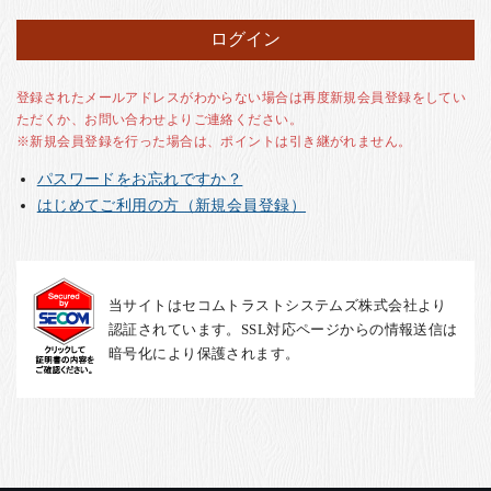
お客様の声
店舗紹介
お問い合わせ
登録されたメールアドレスがわからない場合は再度新規会員登録をしてい
ただくか、お問い合わせよりご連絡ください。
お知らせ
※新規会員登録を行った場合は、ポイントは引き継がれません。
箸ブログ
パスワードをお忘れですか？
English
はじめてご利用の方（新規会員登録）
当サイトはセコムトラストシステムズ株式会社より
認証されています。SSL対応ページからの情報送信は
暗号化により保護されます。