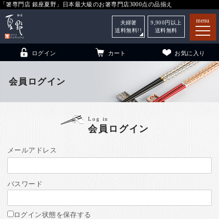
「箸専門店 銀座夏野」日本最大級のお箸専門店3000点の品揃え
menu
夫婦箸
9,900
円以上
送料無料!!
送料無料
ログイン
カート
お気に入り
会員ログイン
箸
（贈答用・自宅用）
Log in
会員ログイン
子供和食器
（贈答用・自宅用）
銀座夏野・箸長
について
メールアドレス
小夏
について
こども和食器
パスワード
ご利用ガイド
法人・飲食店のお客様
ログイン状態を保存する