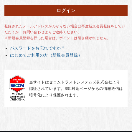
お客様の声
店舗紹介
お問い合わせ
登録されたメールアドレスがわからない場合は再度新規会員登録をしてい
ただくか、お問い合わせよりご連絡ください。
お知らせ
※新規会員登録を行った場合は、ポイントは引き継がれません。
箸ブログ
パスワードをお忘れですか？
English
はじめてご利用の方（新規会員登録）
当サイトはセコムトラストシステムズ株式会社より
認証されています。SSL対応ページからの情報送信は
暗号化により保護されます。