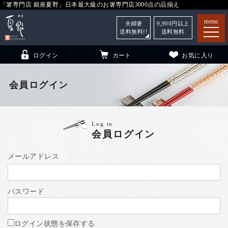
「箸専門店 銀座夏野」日本最大級のお箸専門店3000点の品揃え
menu
夫婦箸
9,900
円以上
送料無料!!
送料無料
ログイン
カート
お気に入り
会員ログイン
箸
（贈答用・自宅用）
Log in
会員ログイン
子供和食器
（贈答用・自宅用）
銀座夏野・箸長
について
メールアドレス
小夏
について
こども和食器
パスワード
ご利用ガイド
法人・飲食店のお客様
ログイン状態を保存する