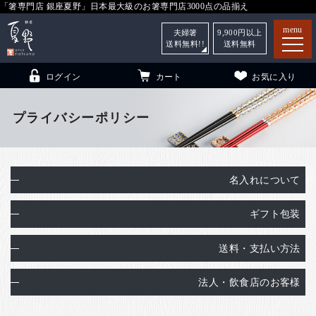
「箸専門店 銀座夏野」日本最大級のお箸専門店3000点の品揃え
menu
夫婦箸
9,900
円以上
送料無料!!
送料無料
ログイン
カート
お気に入り
プライバシーポリシー
箸
（贈答用・自宅用）
名入れについて
子供和食器
（贈答用・自宅用）
ギフト包装
銀座夏野・箸長
について
小夏
について
こども和食器
送料・支払い方法
ご利用ガイド
法人・飲食店のお客様
法人・飲食店のお客様