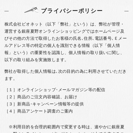
お客様の声
プライバシーポリシー
店舗紹介
お問い合わせ
株式会社ビオネット（以下「弊社」という）は、弊社が管理・
運営する銀座夏野オンラインショッピングではホームページ及
お知らせ
びその他の方法で取得したお客様の氏名､住所､電話番号､Ｅメー
箸ブログ
ルアドレス等の特定の個人を識別できる情報（以下「個人情
報」という）の重要性を認識し、個人情報の取り扱いに関し、
English
以下の取り組みを実施致します。
弊社が取得した個人情報は､次の目的の為に利用させていただき
ます。
［１］オンラインショップ･メールマガジン等の配信
［２］商品のご注文内容確認、お届け
［３］新商品･キャンペーン情報等の提供
［４］商品アンケート調査のご案内
利用目的を合理的範囲内で変更する時は、速やかに銀座夏