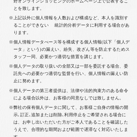
野オンラインショッピングのホームページ上で公表するこ
とを致します。
上記以外に個人情報を人数および構成など、本人を識別す
ることができない 統計的分析データに利用する場合があ
ります。
個人情報データべース等を構成する個人情報(以下「個人デ
ータ」という)の漏えい、紛失、改ざん等を防止するためス
タッフ一同、必要かつ適切な措置を講じます。
個人データの取り扱いの全部又は一部を委託する場合、委
託先への必要かつ適切な監督を行い、個人情報の漏えい防
止に努めます。
個人データの第三者提供は、法律や法的拘束力のある命令
による場合以外は、お客様の同意なしでは致しません。
弊社の保有個人データに関して、お客様ご自身の情報の開
示､訂正､追加または削除､利用停止をご希望される場合に
は、お申し出いただいた方がご本人であることを確認した
うえで、合理的な期間および範囲で遅滞なく対応いたしま
す。