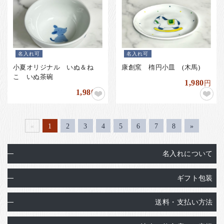
名入れ可
名入れ可
小夏オリジナル いぬ＆ね
康創窯 楕円小皿 (木馬)
こ いぬ茶碗
1,980
円
1,980
円
«
1
2
3
4
5
6
7
8
»
名入れについて
ギフト包装
送料・支払い方法