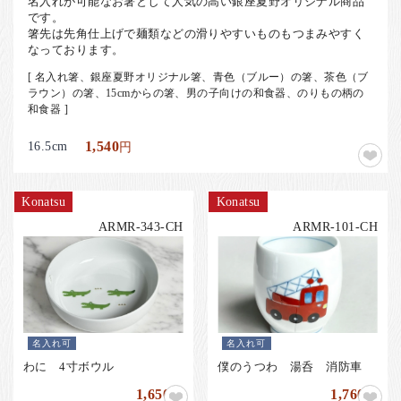
名入れが可能なお箸として人気の高い銀座夏野オリジナル商品
です。
箸先は先角仕上げで麺類などの滑りやすいものもつまみやすく
なっております。
[ 名入れ箸、銀座夏野オリジナル箸、青色（ブルー）の箸、茶色（ブ
ラウン）の箸、15cmからの箸、男の子向けの和食器、のりもの柄の
和食器 ]
16.5cm
1,540
円
Konatsu
Konatsu
ARMR-343-CH
ARMR-101-CH
名入れ可
名入れ可
わに 4寸ボウル
僕のうつわ 湯呑 消防車
1,650
1,760
円
円