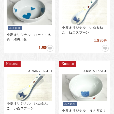
小夏オリジナル いぬ＆ね
名入れ可
こ ねこスプーン
小夏オリジナル ハート・水
色 楕円小鉢
1,980
円
1,980
円
Konatsu
Konatsu
ARMR-192-CH
ARMR-177-CH
小夏オリジナル いぬ＆ね
名入れ可
こ いぬスプーン
小夏オリジナル うさぎ＆く