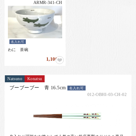
お客様の声
ARMR-341-CH
店舗紹介
お問い合わせ
お知らせ
名入れ可
箸ブログ
わに 茶碗
English
1,100
円
Natsuno
Konatsu
ブーブーブー 青 16.5cm
名入れ可
012-OBHI-03-CH-02