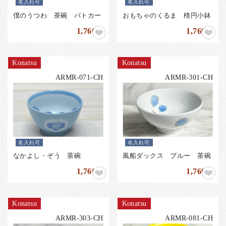
名入れ可
名入れ可
僕のうつわ 茶碗 パトカー
おもちゃのくるま 楕円小鉢
1,760
1,760
円
円
Konatsu
Konatsu
ARMR-071-CH
ARMR-301-CH
名入れ可
名入れ可
なかよし・ぞう 茶碗
風船ダックス ブルー 茶碗
1,760
1,760
円
円
Konatsu
Konatsu
ARMR-303-CH
ARMR-081-CH