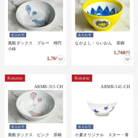
名入れ可
名入れ可
風船ダックス ブルー 楕円
なかよし・らいおん 茶碗
小鉢
1,760
円
1,760
円
Konatsu
Konatsu
ARMR-311-CH
ARMR-141-CH
名入れ可
名入れ可
風船ダックス ピンク 茶碗
小夏オリジナル スター・青