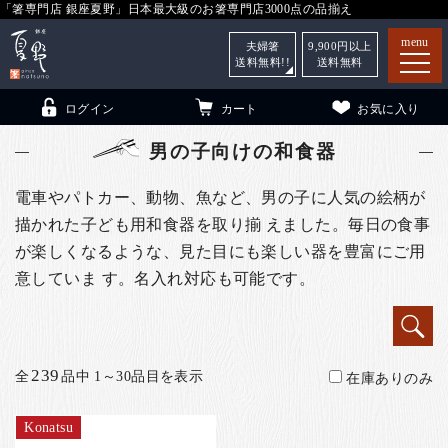
「箸専門店 銀座夏野」日本最大級のお箸専門店3000点の品揃え
menu
夫婦箸
9,900
円以上
送料無料!!
送料無料
ログイン
カート
お気に入り
男の子向けの和食器
電車やパトカー、動物、魚など、男の子に人気の絵柄が
描かれた子ども用和食器を取り揃 えました。毎日の食事
箸
（贈答用・自宅用）
が楽しくなるような、見た目にも楽しい器を豊富にご用
子供和食器
（贈答用・自宅用）
意していま す。名入れ対応も可能です。
銀座夏野・箸長
について
小夏
について
こども和食器
239
全
品中 1～30品目を表示
在庫ありのみ
ご利用ガイド
法人・飲食店のお客様
Konatsu