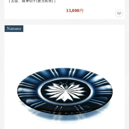
[ お皿、薩摩切子(鹿児島県) ]
33,000
円
Natsuno