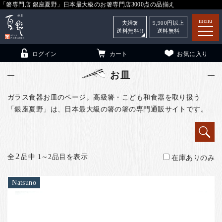
「箸専門店 銀座夏野」日本最大級のお箸専門店3000点の品揃え
menu
夫婦箸
9,900
円以上
送料無料!!
送料無料
ログイン
カート
お気に入り
お皿
ガラス食器お皿のページ。高級箸・こども和食器を取り扱う
「銀座夏野」は、日本最大級の箸の箸の専門通販サイトです。
箸
（贈答用・自宅用）
子供和食器
（贈答用・自宅用）
銀座夏野・箸長
について
2
全
品中 1～2品目を表示
在庫ありのみ
小夏
について
こども和食器
Natsuno
ご利用ガイド
法人・飲食店のお客様