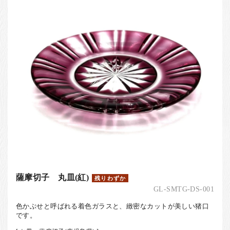
お客様の声
店舗紹介
お問い合わせ
お知らせ
箸ブログ
English
薩摩切子 丸皿(紅)
残りわずか
GL-SMTG-DS-001
色かぶせと呼ばれる着色ガラスと、緻密なカットが美しい猪口
です。