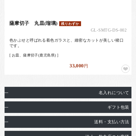
薩摩切子 丸皿(瑠璃)
残りわずか
GL-SMTG-DS-002
色かぶせと呼ばれる着色ガラスと、緻密なカットが美しい猪口
です。
[ お皿、薩摩切子(鹿児島県) ]
33,000
円
名入れについて
ギフト包装
送料・支払い方法