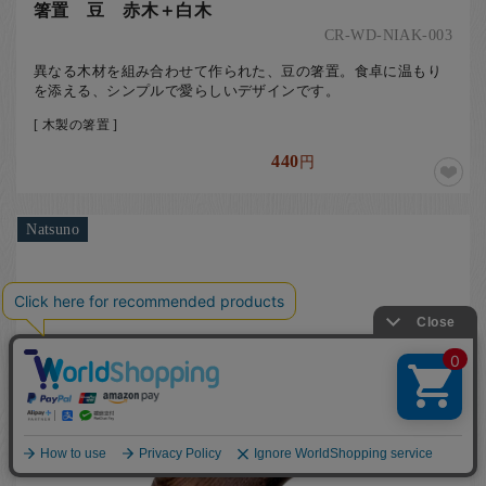
箸置 豆 赤木＋白木
CR-WD-NIAK-003
異なる木材を組み合わせて作られた、豆の箸置。食卓に温もり
を添える、シンプルで愛らしいデザインです。
[ 木製の箸置 ]
440
円
Natsuno