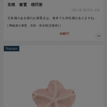
京焼 箸置 桜凹形
CR-CE-KTYG-136
立体感のある桜のお箸置きは、食卓でも存在感がありますね。
[ 陶磁器の箸置、京焼・清水焼(京都府) ]
440
円
Natsuno