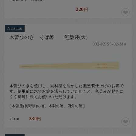
220
円
Natsuno
木曽ひのき そば箸 無塗装(大)
002-KSSS-02-MA
木曽ひのきを使用し、素材感を活かした無塗装仕上げのお箸で
す。使用前に水でお箸を濡らしていただくと、色染みが起きに
くく綺麗に長くお使いいただけます。
[ 木曽塗(長野県)の箸、木製の箸、四角の箸 ]
24cm
330
円