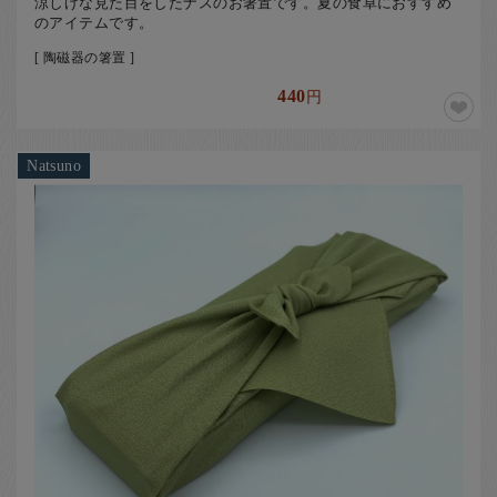
涼しげな見た目をしたナスのお箸置です。夏の食卓におすすめ
のアイテムです。
[ 陶磁器の箸置 ]
440
円
Natsuno