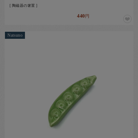
[ 陶磁器の箸置 ]
440
円
Natsuno