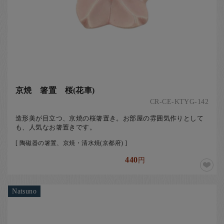
京焼 箸置 桜(花車)
CR-CE-KTYG-142
造形美が目立つ、京焼の桜箸置き。お部屋の雰囲気作りとして
も、人気なお箸置きです。
[ 陶磁器の箸置、京焼・清水焼(京都府) ]
440
円
Natsuno