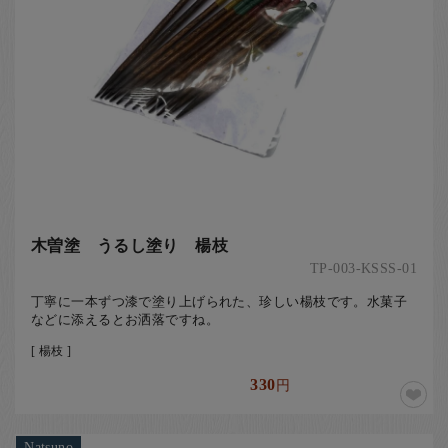
木曽塗 うるし塗り 楊枝
TP-003-KSSS-01
丁寧に一本ずつ漆で塗り上げられた、珍しい楊枝です。水菓子
などに添えるとお洒落ですね。
[ 楊枝 ]
330
円
Natsuno