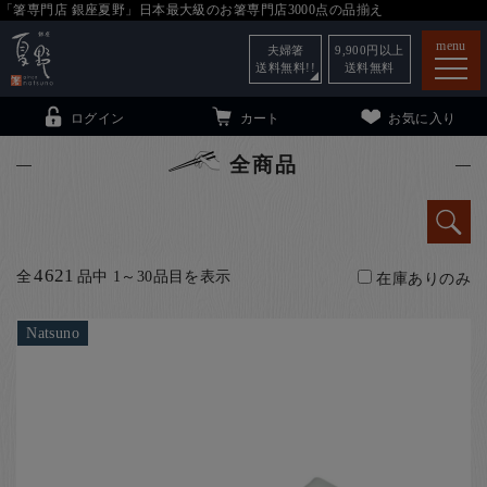
「箸専門店 銀座夏野」日本最大級のお箸専門店3000点の品揃え
menu
夫婦箸
9,900
円以上
送料無料!!
送料無料
ログイン
カート
お気に入り
全商品
箸
（贈答用・自宅用）
4621
全
品中 1～30品目を表示
在庫ありのみ
子供和食器
（贈答用・自宅用）
銀座夏野・箸長
について
Natsuno
小夏
について
こども和食器
ご利用ガイド
法人・飲食店のお客様