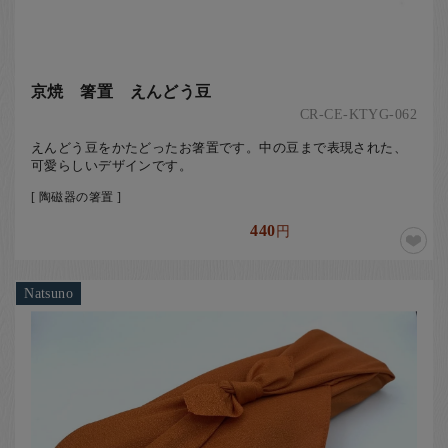
京焼 箸置 えんどう豆
CR-CE-KTYG-062
えんどう豆をかたどったお箸置です。中の豆まで表現された、
可愛らしいデザインです。
[ 陶磁器の箸置 ]
440
円
Natsuno