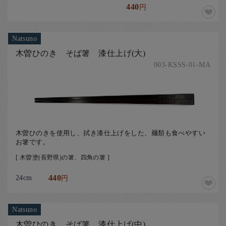
440
円
Natsuno
木曽ひのき そば箸 漆仕上げ(大)
003-KSSS-01-MA
木曽ひのきを使用し、拭き漆仕上げをした、麺類も食べやすい
お箸です。
[ 木曽塗(長野県)の箸、四角の箸 ]
24cm
440
円
Natsuno
木曽ひのき そば箸 漆仕上げ(中)