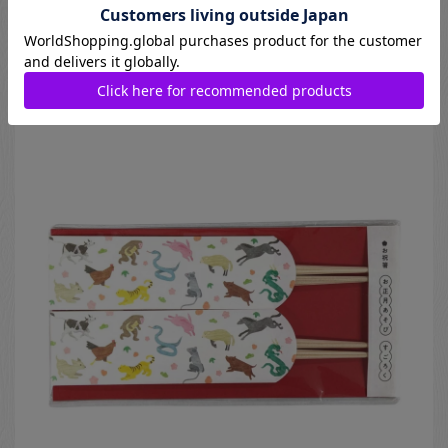
15cm
440
円
Natsuno