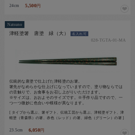
24cm
5,500
円
Natsuno
津軽塗箸 唐塗 緑（大）
名入れ可
028-TGTA-01-MA
伝統的な唐塗で仕上げた津軽塗のお箸。
箸先がなめらかな仕上げになっていますので、塗り物ならでは
の舌触りで、お食事をお召し上がりいただけます。
※サイズは、おおよそのサイズです。※手作り品ですので、一
つ一つ微妙に色合いや模様が異なります。
[ タイプから選ぶ、箸ギフト、伝統工芸から選ぶ、津軽塗ギフト、津
軽塗（青森県）の箸、赤色（レッド）の箸、緑色（グリーン）の箸 ]
23.5cm
6,050
円