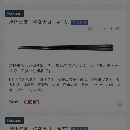
Natsuno
津軽塗箸 曜変天目 青(大)
名入れ可
055-TGTM-01-MA
津軽塗らしい研ぎ出しを、現代的にアレンジしたお箸。黒ベー
スで、モダンな印象です。
[ タイプから選ぶ、箸ギフト、伝統工芸から選ぶ、津軽塗ギフト、名
入れ箸、津軽塗（青森県）の箸、四角の箸、青色（ブルー）の箸、黒
色（ブラック）の箸 ]
24cm
6,050
円
Natsuno
津軽塗箸 曜変天目 赤(中)
名入れ可