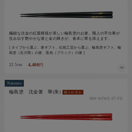
繊細な沈金の紅葉模様が美しい輪島塗のお箸。職人の手仕事が
生み出す艶やかな漆と金の輝きが、食卓に華を添えます。
[ タイプから選ぶ、箸ギフト、伝統工芸から選ぶ、輪島塗ギフト、輪
島塗（石川県）の箸、黒色（ブラック）の箸 ]
22.5cm
4,400
円
Natsuno
輪島塗 沈金箸 華(朱)
残りわずか
080-WJWZ-07-FE