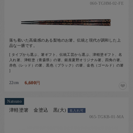
060-TGHM-02-FE
落ち着いた高級感のある梨地のお箸。伝統と現代が調和した上
品な一膳です。
[ タイプから選ぶ、箸ギフト、伝統工芸から選ぶ、津軽塗ギフト、名
入れ箸、津軽塗（青森県）の箸、銀座夏野オリジナル箸、四角の箸、
赤色（レッド）の箸、黒色（ブラック）の箸、金色（ゴールド）の箸
]
22cm
6,600
円
Natsuno
津軽塗箸 金塗込 黒(大)
名入れ可
065-TGKB-01-MA