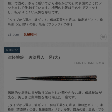
種）で固め、さらに砥いでから漆をかけて石の表面のようにツ
ヤを出して仕上げています。楕円のお箸は手の中でフィット
し、転がりにくい人気な形状です。
[ タイプから選ぶ、箸ギフト、伝統工芸から選ぶ、輪島塗ギフト、輪
島塗（石川県）の箸、黒色（ブラック）の箸 ]
22.5cm
6,600
円
Natsuno
津軽塗箸 唐塗貝入 呂(大)
060-TGHM-01-MA
伝統的な唐塗に貝が散りばめられた華やかなお箸。伝統技法が
光る、美しさと実用性を兼ね備えた一膳です。
[ タイプから選ぶ、箸ギフト、伝統工芸から選ぶ、津軽塗ギフト、津
軽塗（青森県）の箸、銀座夏野オリジナル箸、四角の箸、黒色（ブラ