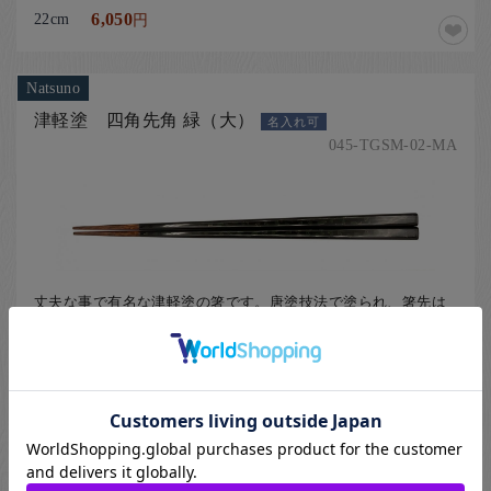
22cm
6,050
円
Natsuno
津軽塗 四角先角 緑（大）
名入れ可
045-TGSM-02-MA
丈夫な事で有名な津軽塗の箸です。唐塗技法で塗られ、箸先は
滑りにくいよう木肌を出したお仕上げです。
滑らかな持ち心地と、滑りづらさを兼ね備えた1膳です。
[ 利用シーンから選ぶ、バレンタインデーにオススメ箸、タイプから
選ぶ、箸ギフト、伝統工芸から選ぶ、津軽塗ギフト、名入れ箸、津軽
塗（青森県）の箸、四角の箸、緑色（グリーン）の箸、茶色（ブラウ
ン）の箸 ]
23.5cm
6,050
円