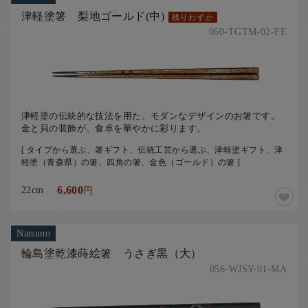
津軽塗箸 梨地ゴールド(中)
残りわずか
060-TGTM-02-FE
津軽塗の伝統的な技法を用た、モダンなデザインのお箸です。
金と貝の装飾が、食卓を華やかに彩ります。
[ タイプから選ぶ、箸ギフト、伝統工芸から選ぶ、津軽塗ギフト、津
軽塗（青森県）の箸、四角の箸、金色（ゴールド）の箸 ]
22cm
6,600
円
Natsuno
輪島塗乾漆蒔絵箸 うさぎ黒（大）
056-WJSY-01-MA