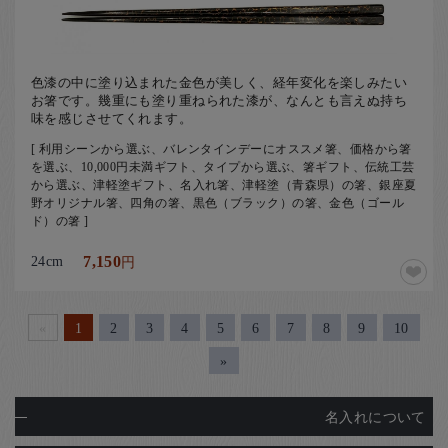
色漆の中に塗り込まれた金色が美しく、経年変化を楽しみたい
お箸です。幾重にも塗り重ねられた漆が、なんとも言えぬ持ち
味を感じさせてくれます。
[ 利用シーンから選ぶ、バレンタインデーにオススメ箸、価格から箸
を選ぶ、10,000円未満ギフト、タイプから選ぶ、箸ギフト、伝統工芸
から選ぶ、津軽塗ギフト、名入れ箸、津軽塗（青森県）の箸、銀座夏
野オリジナル箸、四角の箸、黒色（ブラック）の箸、金色（ゴール
ド）の箸 ]
24cm
7,150
円
«
1
2
3
4
5
6
7
8
9
10
»
名入れについて