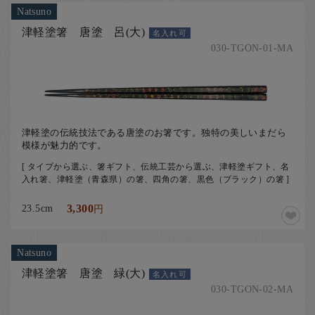
お客様の声
Natsuno
店舗紹介
津軽塗箸 唐塗 呂(大)
名入れ可
030-TGON-01-MA
お問い合わせ
お知らせ
箸ブログ
English
津軽塗の伝統技法である唐塗のお箸です。独特の美しいまだら
模様が魅力的です。
[ タイプから選ぶ、箸ギフト、伝統工芸から選ぶ、津軽塗ギフト、名
入れ箸、津軽塗（青森県）の箸、四角の箸、黒色（ブラック）の箸 ]
23.5cm
3,300
円
Natsuno
津軽塗箸 唐塗 緑(大)
名入れ可
030-TGON-02-MA