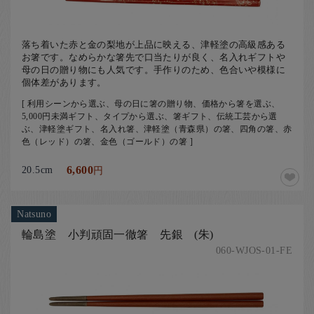
落ち着いた赤と金の梨地が上品に映える、津軽塗の高級感ある
お箸です。なめらかな箸先で口当たりが良く、名入れギフトや
母の日の贈り物にも人気です。手作りのため、色合いや模様に
個体差があります。
[ 利用シーンから選ぶ、母の日に箸の贈り物、価格から箸を選ぶ、
5,000円未満ギフト、タイプから選ぶ、箸ギフト、伝統工芸から選
ぶ、津軽塗ギフト、名入れ箸、津軽塗（青森県）の箸、四角の箸、赤
色（レッド）の箸、金色（ゴールド）の箸 ]
20.5cm
6,600
円
Natsuno
輪島塗 小判頑固一徹箸 先銀 (朱)
060-WJOS-01-FE