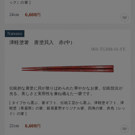
ック）の箸 ]
24cm
6,600
円
Natsuno
津軽塗箸 唐塗貝入 赤(中)
060-TGHM-01-FE
伝統的な唐塗に貝が散りばめられた華やかなお箸。伝統技法が
光る、美しさと実用性を兼ね備えた一膳です。
[ タイプから選ぶ、箸ギフト、伝統工芸から選ぶ、津軽塗ギフト、津
軽塗（青森県）の箸、銀座夏野オリジナル箸、四角の箸、赤色（レッ
ド）の箸 ]
22cm
6,600
円