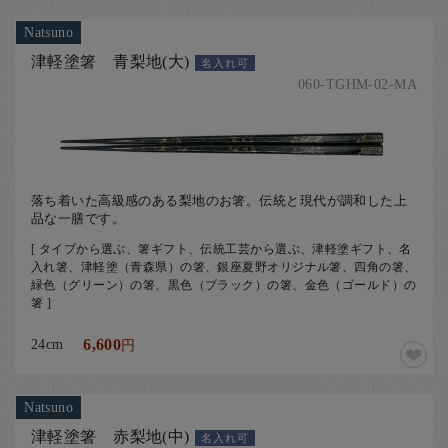
Natsuno
津軽塗箸 青梨地(大)
名入れ可
060-TGHM-02-MA
落ち着いた高級感のある梨地のお箸。伝統と現代が調和した上
品な一膳です。
[ タイプから選ぶ、箸ギフト、伝統工芸から選ぶ、津軽塗ギフト、名
入れ箸、津軽塗（青森県）の箸、銀座夏野オリジナル箸、四角の箸、
緑色（グリーン）の箸、黒色（ブラック）の箸、金色（ゴールド）の
箸 ]
24cm
6,600
円
Natsuno
津軽塗箸 赤梨地(中)
名入れ可