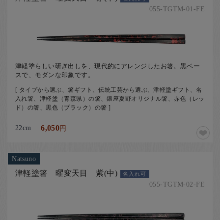
055-TGTM-01-FE
津軽塗らしい研ぎ出しを、現代的にアレンジしたお箸。黒ベー
スで、モダンな印象です。
[ タイプから選ぶ、箸ギフト、伝統工芸から選ぶ、津軽塗ギフト、名
入れ箸、津軽塗（青森県）の箸、銀座夏野オリジナル箸、赤色（レッ
ド）の箸、黒色（ブラック）の箸 ]
22cm
6,050
円
Natsuno
津軽塗箸 曜変天目 紫(中)
名入れ可
055-TGTM-02-FE