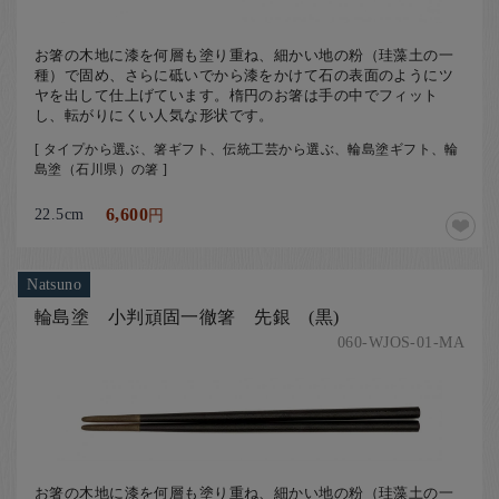
お箸の木地に漆を何層も塗り重ね、細かい地の粉（珪藻土の一
種）で固め、さらに砥いでから漆をかけて石の表面のようにツ
ヤを出して仕上げています。楕円のお箸は手の中でフィット
し、転がりにくい人気な形状です。
[ タイプから選ぶ、箸ギフト、伝統工芸から選ぶ、輪島塗ギフト、輪
島塗（石川県）の箸 ]
22.5cm
6,600
円
Natsuno
輪島塗 小判頑固一徹箸 先銀 (黒)
060-WJOS-01-MA
お箸の木地に漆を何層も塗り重ね、細かい地の粉（珪藻土の一