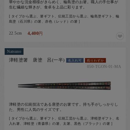
華やかな沈金模様がきらめく、輪島塗のお箸。職人の手仕事が
生む繊細な輝きが、食卓を上品に彩ります。
[ タイプから選ぶ、箸ギフト、伝統工芸から選ぶ、輪島塗ギフト、輪
島塗（石川県）の箸、赤色（レッド）の箸 ]
22.5cm
4,400
円
Natsuno
津軽塗箸 唐塗 呂(一半)
名入れ可
残りわずか
050-TGON-01-MA
津軽塗の伝統技法である唐塗のお箸です。持ち手がしっかりし
た、男性に人気のサイズです。
[ タイプから選ぶ、箸ギフト、伝統工芸から選ぶ、津軽塗ギフト、名
入れ箸、津軽塗（青森県）の箸、太箸、黒色（ブラック）の箸 ]