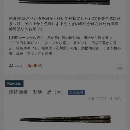
乾漆(乾燥させた漆を細かく砕いて粉状にしたもの)を箸全体に蒔
きつけ、その上から色漆によるうさぎの蒔絵が施された石川県
輪島塗りのお箸です。
[ 利用シーンから選ぶ、父の日に箸の贈り物、価格から箸を選ぶ、
10,000円未満ギフト、タイプから選ぶ、箸ギフト、伝統工芸から選
ぶ、輪島塗ギフト、輪島塗（石川県）の箸、動物柄の箸、うさぎ柄の
箸、黒色（ブラック）の箸 ]
22.5cm
6,600
円
Natsuno
津軽塗箸 梨地 黒（大）
名入れ可
030-TGTA-01-MA