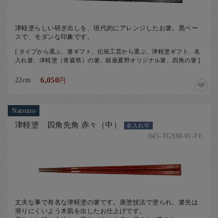
津軽塗らしい研ぎ出しを、現代的にアレンジしたお箸。黒ベー
スで、モダンな印象です。
[ タイプから選ぶ、箸ギフト、伝統工芸から選ぶ、津軽塗ギフト、名
入れ箸、津軽塗（青森県）の箸、銀座夏野オリジナル箸、四角の箸 ]
22cm
6,050
円
Natsuno
津軽塗 四角先角 赤々（中）
名入れ可
045-TGSM-01-FE
丈夫な事で有名な津軽塗の箸です。唐塗技法で塗られ、箸先は
滑りにくいよう木肌を出したお仕上げです。