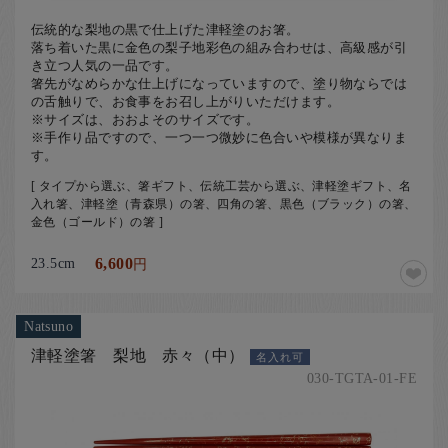
伝統的な梨地の黒で仕上げた津軽塗のお箸。
落ち着いた黒に金色の梨子地彩色の組み合わせは、高級感が引
き立つ人気の一品です。
箸先がなめらかな仕上げになっていますので、塗り物ならでは
の舌触りで、お食事をお召し上がりいただけます。
※サイズは、おおよそのサイズです。
※手作り品ですので、一つ一つ微妙に色合いや模様が異なりま
す。
[ タイプから選ぶ、箸ギフト、伝統工芸から選ぶ、津軽塗ギフト、名
入れ箸、津軽塗（青森県）の箸、四角の箸、黒色（ブラック）の箸、
金色（ゴールド）の箸 ]
23.5cm
6,600
円
Natsuno
津軽塗箸 梨地 赤々（中）
名入れ可
030-TGTA-01-FE