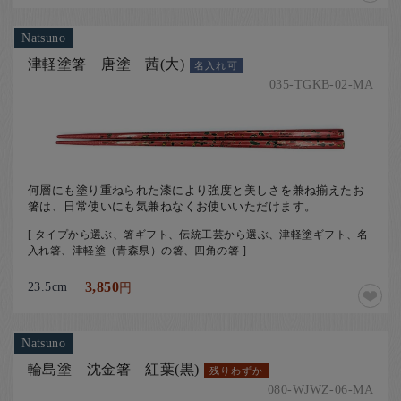
Natsuno
津軽塗箸 唐塗 茜(大)
名入れ可
035-TGKB-02-MA
何層にも塗り重ねられた漆により強度と美しさを兼ね揃えたお
箸は、日常使いにも気兼ねなくお使いいただけます。
[ タイプから選ぶ、箸ギフト、伝統工芸から選ぶ、津軽塗ギフト、名
入れ箸、津軽塗（青森県）の箸、四角の箸 ]
23.5cm
3,850
円
Natsuno
輪島塗 沈金箸 紅葉(黒)
残りわずか
080-WJWZ-06-MA