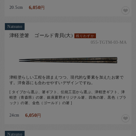
20.5cm
6,050
円
Natsuno
津軽塗箸 ゴールド青貝(大)
残りわずか
055-TGTM-03-MA
津軽塗らしい工程を踏まえつつ、現代的な要素を加えたお箸で
す。洋食器にも合わせやすいデザインですね。
[ タイプから選ぶ、箸ギフト、伝統工芸から選ぶ、津軽塗ギフト、津
軽塗（青森県）の箸、銀座夏野オリジナル箸、四角の箸、黒色（ブラ
ック）の箸、金色（ゴールド）の箸 ]
24cm
6,050
円
Natsuno