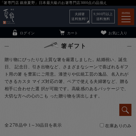
「箸専門店 銀座夏野」日本最大級のお箸専門店3000点の品揃え
menu
夫婦箸
9,900
円以上
送料無料!!
送料無料
ログイン
カート
お気に入り
箸ギフト
贈り物にぴったりな上質な箸を厳選しました。結婚祝い、誕生
日、 記念日、引き出物など、さまざまなシーンで喜ばれるギフ
箸
（贈答用・自宅用）
ト用の箸 を豊富にご用意。漆塗りや伝統工芸の逸品、名入れが
できるカスタ マイズ対応の箸、ペアで使える夫婦箸など、贈る
子供和食器
（贈答用・自宅用）
相手に合わせた選 択が可能です。高級感のあるパッケージで、
銀座夏野・箸長
について
大切な方への心のこも った贈り物を演出します。
小夏
について
こども和食器
ご利用ガイド
278
全
品中 1～30品目を表示
在庫ありのみ
法人・飲食店のお客様