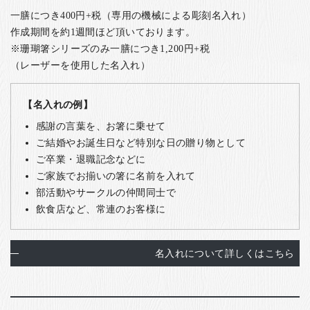
一膳につき400円+税（専用の機械による彫刻名入れ）
作成期間を約1週間ほど頂いております。
※珊瑚箸シリーズのみ一膳につき1,200円+税
（レーザーを使用した名入れ）
【名入れの例】
感謝の言葉を、お箸に乗せて
ご結婚やお誕生日など特別な日の贈り物として
ご卒業・退職記念などに
ご家族でお揃いの箸に名前を入れて
部活動やサークルの仲間同士で
飲食店など、常連のお客様に
名入れについて詳しくはこちら