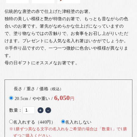
伝統的な唐塗の赤で仕上げた津軽塗のお箸。
独特の美しい模様と艶が特徴のお箸で、もっとも昔ながらの色
合いのお箸です。箸先がなめらかな仕上げになっていますの
で、塗り物ならではの舌触りで、お食事をお召し上がりいただ
けます。
プレゼントにも人気な名入れ箸はいかがでしょうか。
※手作り品ですので、一つ一つ微妙に色合いや模様が異なりま
す。
母の日ギフトにオススメなお箸です。
長さ / 重さ / 価格
（税込）
6,050
20.5cm / やや重い /
円
数量：
+
-
名入れする（440円）
名入れしない
※1膳ずつ異なる文字の名入れをご希望の場合は「数量1」で1膳
ずつご購入ください。