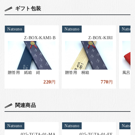
ギフト包装
Natsuno
Natsuno
Natsun
Z-BOX-KAMI-B
Z-BOX-KIRI
贈答用 紙箱 紺
贈答用 桐箱
風呂敷
220
770
円
円
関連商品
Natsuno
Natsuno
Natsun
025-TGTA-01-MA
025-TGTA-01-FE