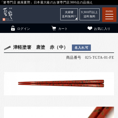
「箸専門店 銀座夏野」日本最大級のお箸専門店3000点の品揃え
menu
夫婦箸
9,900
円以上
送料無料!!
送料無料
ログイン
カート
お気に入り
津軽塗箸 唐塗 赤（中）
名入れ可
商品番号
025-TGTA-01-FE
箸
（贈答用・自宅用）
子供和食器
（贈答用・自宅用）
銀座夏野・箸長
について
小夏
について
こども和食器
ご利用ガイド
法人・飲食店のお客様