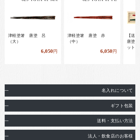
津軽塗箸 唐塗 呂
津軽塗箸 唐塗 赤
【送
（大）
（中）
唐塗 
ット【
6,050
6,050
円
円
名入れについて
ギフト包装
送料・支払い方法
法人・飲食店のお客様