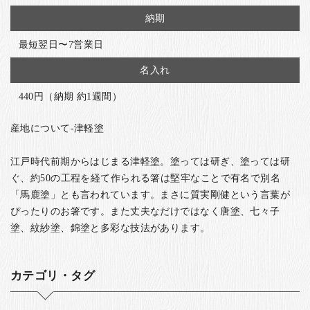
納期
最短翌日〜7営業日
名入れ
440円（納期 約1週間）
産地について-津軽塗
江戸時代前期からはじまる津軽塗。塗っては研ぎ、塗っては研
ぐ、約50の工程を経て作られる箸は堅牢なことで有名で別名
「馬鹿塗」とも言われています。まさに質実剛健という言葉が
ぴったりのお箸です。また丈夫なだけではなく唐塗、七々子
塗、紋紗塗、錦塗と多彩な技法があります。
カテゴリ・タグ