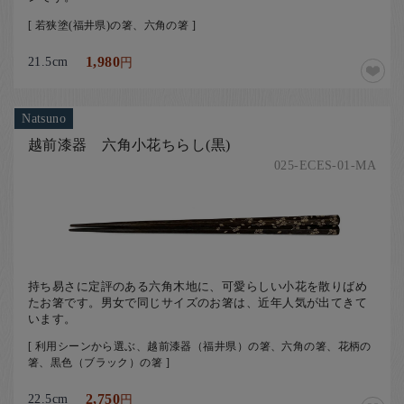
[ 若狭塗(福井県)の箸、六角の箸 ]
21.5cm
1,980
円
Natsuno
越前漆器 六角小花ちらし(黒)
025-ECES-01-MA
持ち易さに定評のある六角木地に、可愛らしい小花を散りばめ
たお箸です。男女で同じサイズのお箸は、近年人気が出てきて
います。
[ 利用シーンから選ぶ、越前漆器（福井県）の箸、六角の箸、花柄の
箸、黒色（ブラック）の箸 ]
22.5cm
2,750
円