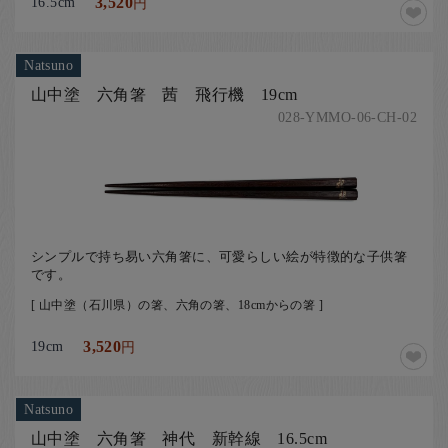
16.5cm
3,520
円
Natsuno
山中塗 六角箸 茜 飛行機 19cm
028-YMMO-06-CH-02
シンプルで持ち易い六角箸に、可愛らしい絵が特徴的な子供箸
です。
[ 山中塗（石川県）の箸、六角の箸、18cmからの箸 ]
19cm
3,520
円
Natsuno
山中塗 六角箸 神代 新幹線 16.5cm