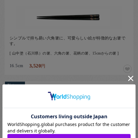
シンプルで持ち易い六角箸に、可愛らしい絵が特徴的なお箸で
す。
[ 山中塗（石川県）の箸、六角の箸、花柄の箸、15cmからの箸 ]
16.5cm
3,520
円
Natsuno
山中塗 六角箸 神代 花園 19cm
028-YMMO-03-CH-02