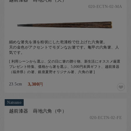
020-ECTN-02-MA
細めな箸先を漆を粉状にした乾漆粉で仕上げた六角箸。
天の金色がアクセントでモダンなお箸です。亀甲の六角箸、人
気です。
[ 利用シーンから選ぶ、父の日に箸の贈り物、新生活にオススメ厳選
プレゼント特集、価格から箸を選ぶ、5,000円未満ギフト、越前漆器
（福井県）の箸、銀座夏野オリジナル箸、六角の箸 ]
23.5cm
3,300
円
Natsuno
越前漆器 蒔地六角（中）
020-ECTN-02-FE