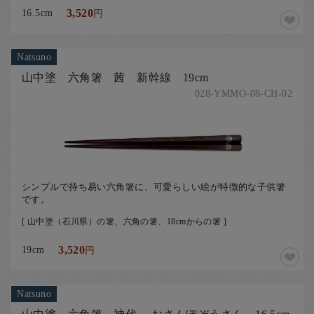
16.5cm
3,520
円
Natsuno
山中塗 六角箸 茜 新幹線 19cm
028-YMMO-08-CH-02
シンプルで持ち易い六角箸に、可愛らしい絵が特徴的な子供箸
です。
[ 山中塗（石川県）の箸、六角の箸、18cmからの箸 ]
19cm
3,520
円
Natsuno