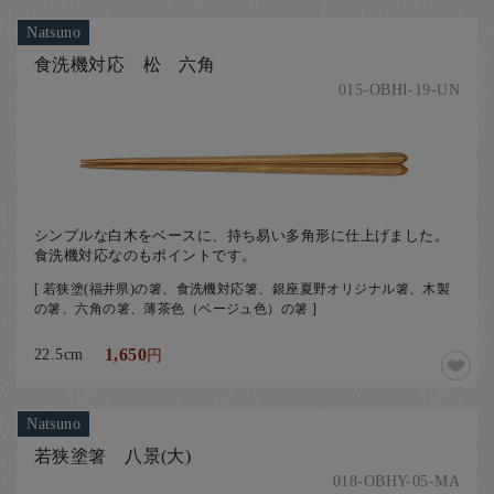
Natsuno
食洗機対応 松 六角
015-OBHI-19-UN
シンプルな白木をベースに、持ち易い多角形に仕上げました。
食洗機対応なのもポイントです。
[ 若狭塗(福井県)の箸、食洗機対応箸、銀座夏野オリジナル箸、木製
の箸、六角の箸、薄茶色（ベージュ色）の箸 ]
22.5cm
1,650
円
Natsuno
若狭塗箸 八景(大)
018-OBHY-05-MA