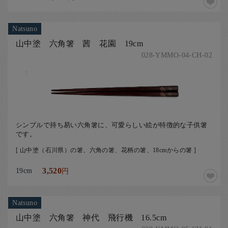
Natsuno
山中塗 六角箸 茜 花園 19cm
028-YMMO-04-CH-02
シンプルで持ち易い六角箸に、可愛らしい絵が特徴的な子供箸
です。
[ 山中塗（石川県）の箸、六角の箸、花柄の箸、18cmからの箸 ]
19cm
3,520
円
Natsuno
山中塗 六角箸 神代 飛行機 16.5cm