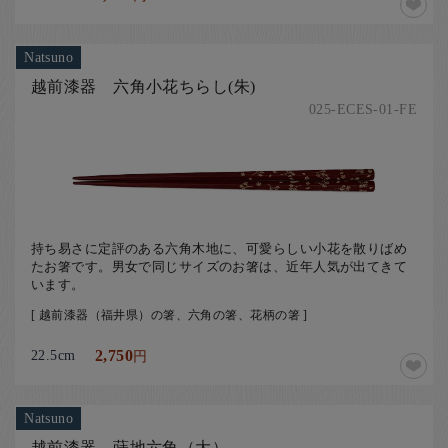
Natsuno
越前漆器 六角小花ちらし(朱)
025-ECES-01-FE
持ち易さに定評のある六角木地に、可愛らしい小花を散りばめ
たお箸です。男女で同じサイズのお箸は、近年人気が出てきて
います。
[ 越前漆器（福井県）の箸、六角の箸、花柄の箸 ]
22.5cm
2,750
円
Natsuno
越前漆器 蒔地六角（大）