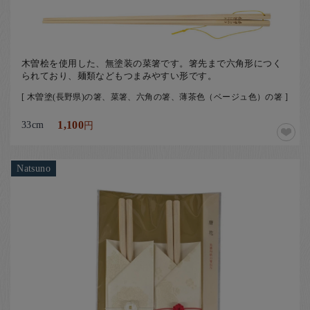
お客様の声
店舗紹介
お問い合わせ
木曽桧を使用した、無塗装の菜箸です。箸先まで六角形につく
られており、麺類などもつまみやすい形です。
お知らせ
[ 木曽塗(長野県)の箸、菜箸、六角の箸、薄茶色（ベージュ色）の箸 ]
箸ブログ
33cm
1,100
円
English
Natsuno