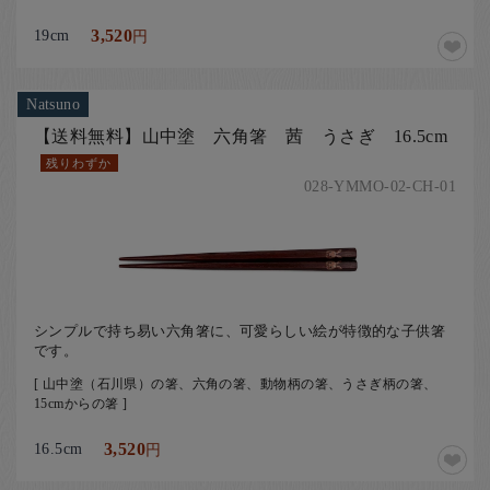
19cm
3,520
円
Natsuno
【送料無料】山中塗 六角箸 茜 うさぎ 16.5cm
残りわずか
028-YMMO-02-CH-01
シンプルで持ち易い六角箸に、可愛らしい絵が特徴的な子供箸
です。
[ 山中塗（石川県）の箸、六角の箸、動物柄の箸、うさぎ柄の箸、
15cmからの箸 ]
16.5cm
3,520
円