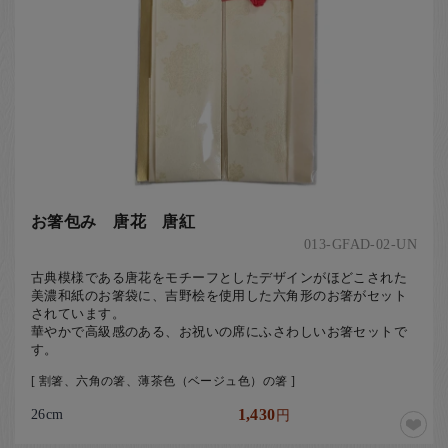
お箸包み 唐花 唐紅
013-GFAD-02-UN
古典模様である唐花をモチーフとしたデザインがほどこされた
美濃和紙のお箸袋に、吉野桧を使用した六角形のお箸がセット
されています。
華やかで高級感のある、お祝いの席にふさわしいお箸セットで
す。
[ 割箸、六角の箸、薄茶色（ベージュ色）の箸 ]
26cm
1,430
円