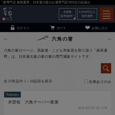
「箸専門店 銀座夏野」日本最大級のお箸専門店3000点の品揃え
menu
夫婦箸
9,900
円以上
送料無料!!
送料無料
ログイン
カート
お気に入り
六角の箸
六角の箸のページ。高級箸・こども和食器を取り扱う「銀座夏
野」は、日本最大級の箸の箸の専門通販サイトです。
箸
（贈答用・自宅用）
子供和食器
（贈答用・自宅用）
銀座夏野・箸長
について
108
全
品中 1～30品目を表示
在庫ありのみ
小夏
について
こども和食器
Natsuno
ご利用ガイド
木曽桧 六角テーパー菜箸
法人・飲食店のお客様
010-KSOS-01-UN