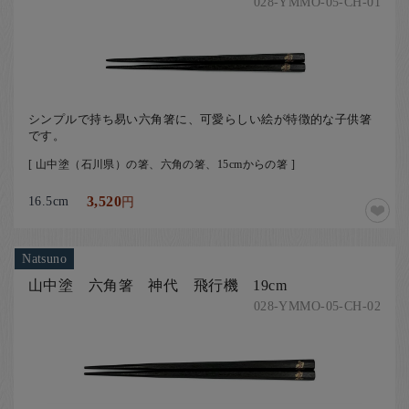
028-YMMO-05-CH-01
シンプルで持ち易い六角箸に、可愛らしい絵が特徴的な子供箸
です。
[ 山中塗（石川県）の箸、六角の箸、15cmからの箸 ]
16.5cm
3,520
円
Natsuno
山中塗 六角箸 神代 飛行機 19cm
028-YMMO-05-CH-02