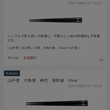
028-YMMO-07-CH-01
シンプルで持ち易い六角箸に、可愛らしい絵が特徴的な子供箸
です。
[ 山中塗（石川県）の箸、六角の箸、15cmからの箸 ]
16.5cm
3,520
円
Natsuno
山中塗 六角箸 神代 新幹線 19cm
028-YMMO-07-CH-02