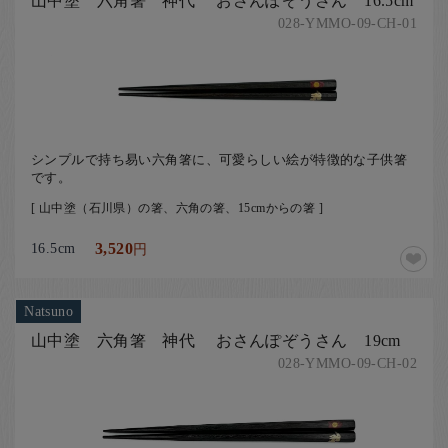
山中塗 六角箸 神代 おさんぽぞうさん 16.5cm
028-YMMO-09-CH-01
シンプルで持ち易い六角箸に、可愛らしい絵が特徴的な子供箸
です。
[ 山中塗（石川県）の箸、六角の箸、15cmからの箸 ]
16.5cm
3,520
円
Natsuno
山中塗 六角箸 神代 おさんぽぞうさん 19cm
028-YMMO-09-CH-02