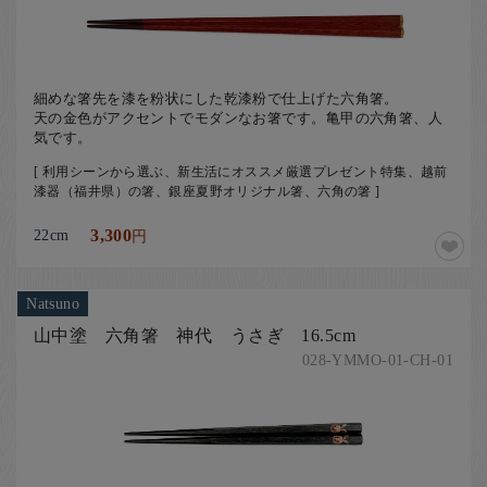
細めな箸先を漆を粉状にした乾漆粉で仕上げた六角箸。
天の金色がアクセントでモダンなお箸です。亀甲の六角箸、人
気です。
[ 利用シーンから選ぶ、新生活にオススメ厳選プレゼント特集、越前
漆器（福井県）の箸、銀座夏野オリジナル箸、六角の箸 ]
22cm
3,300
円
Natsuno
山中塗 六角箸 神代 うさぎ 16.5cm
028-YMMO-01-CH-01