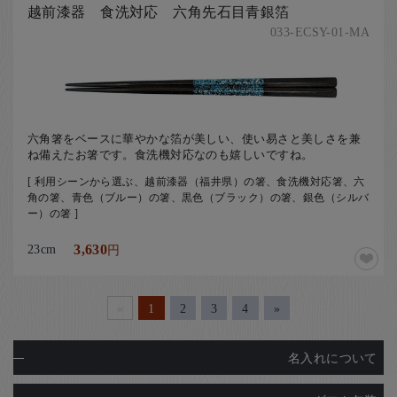
越前漆器 食洗対応 六角先石目青銀箔
033-ECSY-01-MA
六角箸をベースに華やかな箔が美しい、使い易さと美しさを兼
ね備えたお箸です。食洗機対応なのも嬉しいですね。
[ 利用シーンから選ぶ、越前漆器（福井県）の箸、食洗機対応箸、六
角の箸、青色（ブルー）の箸、黒色（ブラック）の箸、銀色（シルバ
ー）の箸 ]
23cm
3,630
円
«
1
2
3
4
»
名入れについて