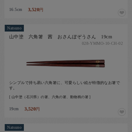
16.5cm
3,520
円
Natsuno
山中塗 六角箸 茜 おさんぽぞうさん 19cm
028-YMMO-10-CH-02
シンプルで持ち易い六角箸に、可愛らしい絵が特徴的なお箸で
す。
[ 山中塗（石川県）の箸、六角の箸、動物柄の箸 ]
19cm
3,520
円
Natsuno