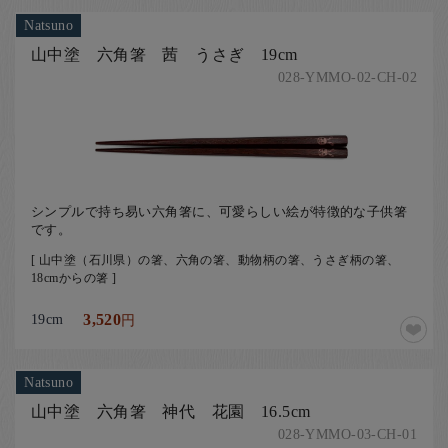
Natsuno
山中塗 六角箸 茜 うさぎ 19cm
028-YMMO-02-CH-02
シンプルで持ち易い六角箸に、可愛らしい絵が特徴的な子供箸
です。
[ 山中塗（石川県）の箸、六角の箸、動物柄の箸、うさぎ柄の箸、
18cmからの箸 ]
19cm
3,520
円
Natsuno
山中塗 六角箸 神代 花園 16.5cm
028-YMMO-03-CH-01