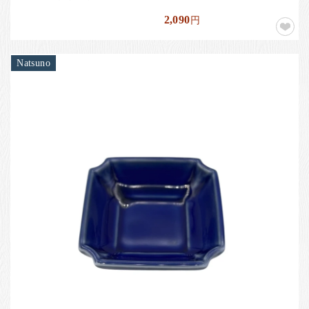
2,090
円
Natsuno