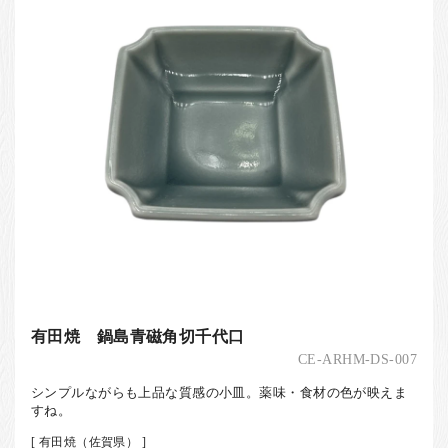
有田焼 鍋島青磁角切千代口
CE-ARHM-DS-007
シンプルながらも上品な質感の小皿。薬味・食材の色が映えま
すね。
[ 有田焼（佐賀県） ]