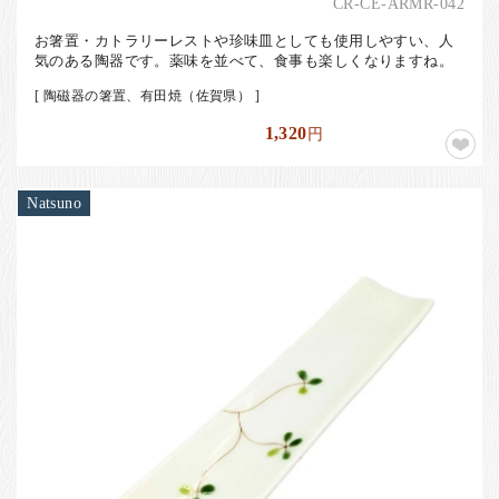
CR-CE-ARMR-042
お箸置・カトラリーレストや珍味皿としても使用しやすい、人
気のある陶器です。薬味を並べて、食事も楽しくなりますね。
[ 陶磁器の箸置、有田焼（佐賀県） ]
1,320
円
Natsuno