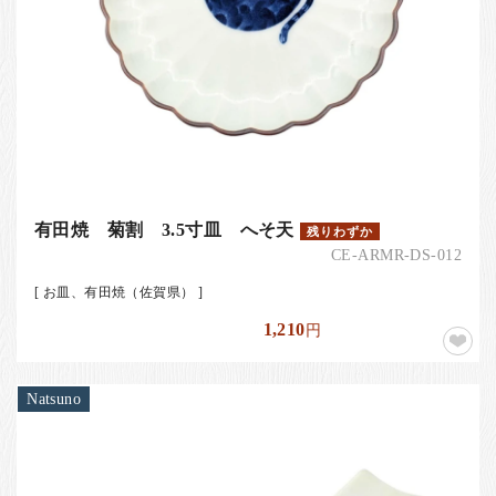
有田焼 菊割 3.5寸皿 へそ天
残りわずか
CE-ARMR-DS-012
[ お皿、有田焼（佐賀県） ]
1,210
円
Natsuno