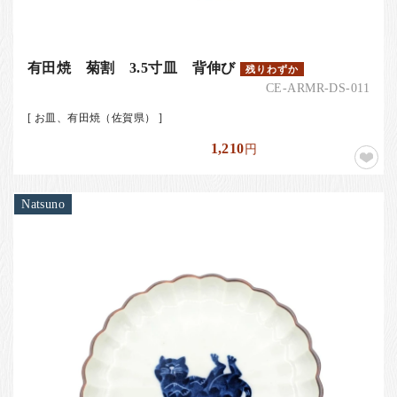
有田焼 菊割 3.5寸皿 背伸び
残りわずか
CE-ARMR-DS-011
[ お皿、有田焼（佐賀県） ]
1,210
円
Natsuno