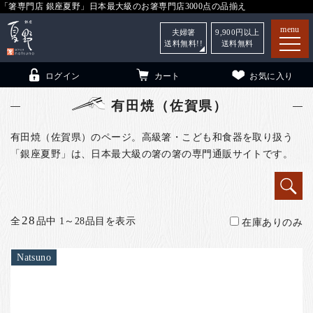
「箸専門店 銀座夏野」日本最大級のお箸専門店3000点の品揃え
menu
夫婦箸
9,900
円以上
送料無料!!
送料無料
ログイン
カート
お気に入り
有田焼（佐賀県）
有田焼（佐賀県）のページ。高級箸・こども和食器を取り扱う
「銀座夏野」は、日本最大級の箸の箸の専門通販サイトです。
箸
（贈答用・自宅用）
子供和食器
（贈答用・自宅用）
銀座夏野・箸長
について
28
全
品中 1～28品目を表示
在庫ありのみ
小夏
について
こども和食器
Natsuno
ご利用ガイド
法人・飲食店のお客様