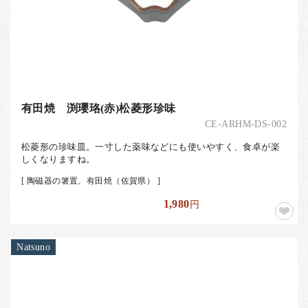
有田焼 渕瓔珞(赤)松菱形珍味
CE-ARHM-DS-002
松菱形の珍味皿。一寸した薬味などにも使いやすく、食卓が楽
しくなりますね。
[ 陶磁器の箸置、有田焼（佐賀県） ]
1,980
円
Natsuno