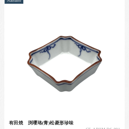
Natsuno
有田焼 渕瓔珞(青)松菱形珍味