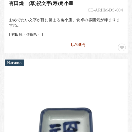
有田焼 (草)祝文字(寿)角小皿
CE-ARHM-DS-004
おめでたい文字が目に留まる角小皿。食卓の雰囲気が締まりま
すね。
[ 有田焼（佐賀県） ]
1,760
円
Natsuno