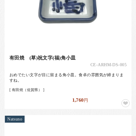
有田焼 (草)祝文字(福)角小皿
CE-ARHM-DS-005
おめでたい文字が目に留まる角小皿。食卓の雰囲気が締まりま
すね。
[ 有田焼（佐賀県） ]
1,760
円
Natsuno