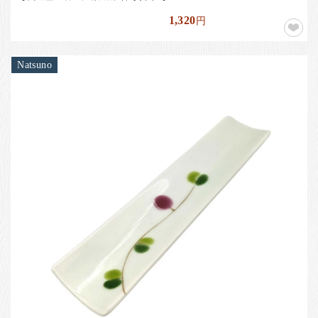
1,320
円
Natsuno