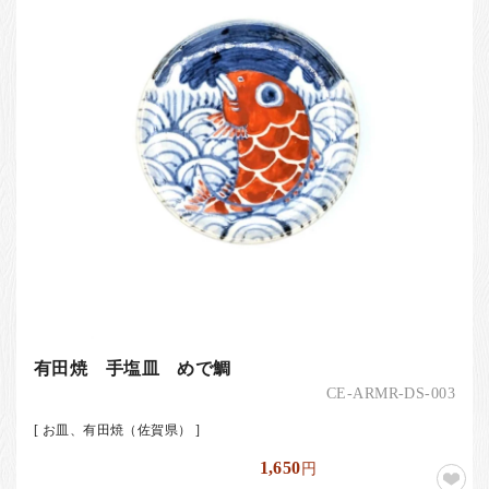
有田焼 手塩皿 めで鯛
CE-ARMR-DS-003
[ お皿、有田焼（佐賀県） ]
1,650
円