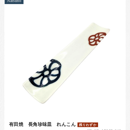
Natsuno
有田焼 長角珍味皿 れんこん
残りわずか