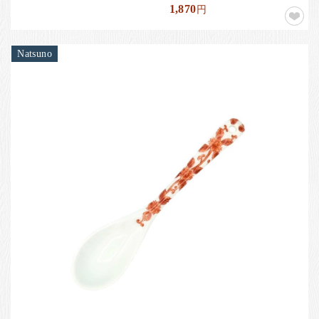
1,870
円
Natsuno