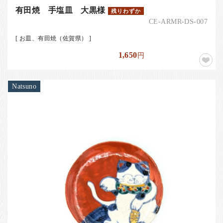
有田焼 手塩皿 大黒様
残りわずか
CE-ARMR-DS-007
[ お皿、有田焼（佐賀県） ]
1,650
円
Natsuno