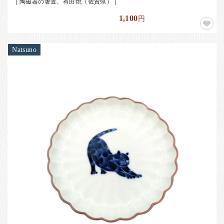
[ 陶磁器の箸置、有田焼（佐賀県） ]
1,100
円
Natsuno