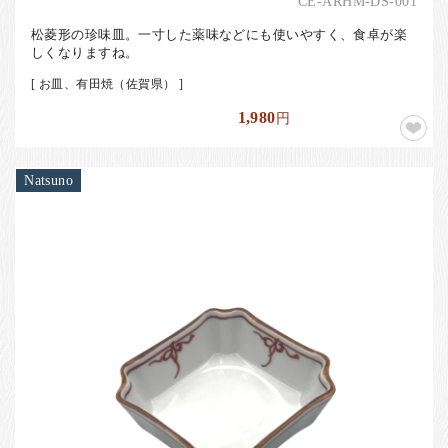
CE-ARHM-DS-001
松菱形の珍味皿。一寸した薬味などにも使いやすく、食卓が楽
しくなりますね。
[ お皿、有田焼（佐賀県） ]
1,980
円
Natsuno