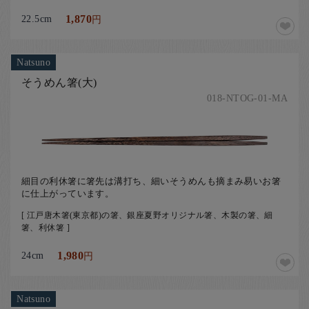
22.5cm
1,870
円
Natsuno
そうめん箸(大)
018-NTOG-01-MA
細目の利休箸に箸先は溝打ち、細いそうめんも摘まみ易いお箸
に仕上がっています。
[ 江戸唐木箸(東京都)の箸、銀座夏野オリジナル箸、木製の箸、細
箸、利休箸 ]
24cm
1,980
円
Natsuno