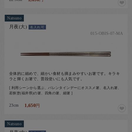
Natsuno
月夜(大)
名入れ可
015-OBIS-07-MA
全体的に細めで、細かい食材も摘まみやすいお箸です。キラキ
ラと輝くお箸で、普段使いにも人気です。
[ 利用シーンから選ぶ、バレンタインデーにオススメ箸、名入れ箸、
若狭塗(福井県)の箸、四角の箸、細箸 ]
23cm
1,650
円
Natsuno