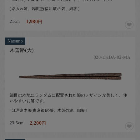
[ 名入れ箸、若狭塗(福井県)の箸、細箸 ]
21cm
1,980
円
Natsuno
木曽路(大)
020-EKDA-02-MA
細目の木地にランダムに配置された漆のデザインが美しく、使
いやすいお箸です。
[ 江戸唐木箸(東京都)の箸、木製の箸、細箸 ]
23.5cm
2,200
円