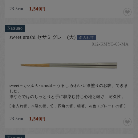
23.5cm
1,540
円
Natsuno
sweet urushi セサミグレー(大)
名入れ可
012-KMYC-05-MA
sweet＝かわいい urushi＝うるし かわいい漆塗りのお箸、できま
した。
漆ならではのしっとりと手に馴染む持ち心地と軽さ、耐久性。
[ 名入れ箸、木製の箸、竹、四角の箸、細箸、灰色（グレー）の箸 ]
23.5cm
1,540
円