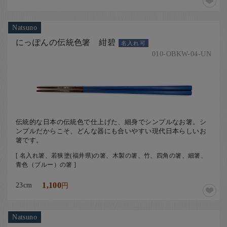
Natsuno
にっぽんの伝統色箸 紺碧
名入れ可
010-OBKW-04-UN
伝統的な日本の伝統色で仕上げた、細身でシンプルなお箸。シ
ンプルだからこそ、どんな器にも合いやすい現代日本らしいお
箸です。
[ 名入れ箸、若狭塗(福井県)の箸、木製の箸、竹、四角の箸、細箸、
青色（ブルー）の箸 ]
23cm
1,100
円
Natsuno