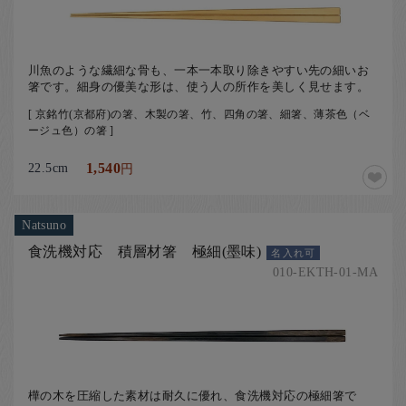
川魚のような繊細な骨も、一本一本取り除きやすい先の細いお
箸です。細身の優美な形は、使う人の所作を美しく見せます。
[ 京銘竹(京都府)の箸、木製の箸、竹、四角の箸、細箸、薄茶色（ベ
ージュ色）の箸 ]
22.5cm
1,540
円
Natsuno
食洗機対応 積層材箸 極細(墨味)
名入れ可
010-EKTH-01-MA
樺の木を圧縮した素材は耐久に優れ、食洗機対応の極細箸で