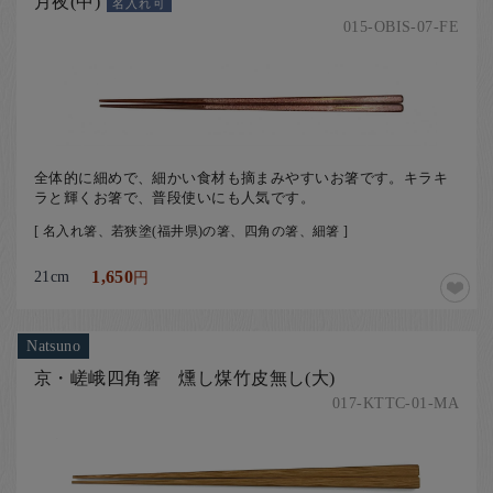
月夜(中)
名入れ可
015-OBIS-07-FE
全体的に細めで、細かい食材も摘まみやすいお箸です。キラキ
ラと輝くお箸で、普段使いにも人気です。
[ 名入れ箸、若狭塗(福井県)の箸、四角の箸、細箸 ]
21cm
1,650
円
Natsuno
京・嵯峨四角箸 燻し煤竹皮無し(大)
017-KTTC-01-MA