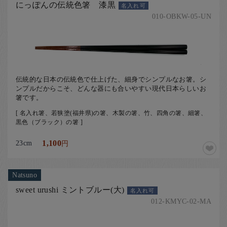
にっぽんの伝統色箸 漆黒
名入れ可
010-OBKW-05-UN
伝統的な日本の伝統色で仕上げた、細身でシンプルなお箸。シ
ンプルだからこそ、どんな器にも合いやすい現代日本らしいお
箸です。
[ 名入れ箸、若狭塗(福井県)の箸、木製の箸、竹、四角の箸、細箸、
黒色（ブラック）の箸 ]
23cm
1,100
円
Natsuno
sweet urushi ミントブルー(大)
名入れ可
012-KMYC-02-MA