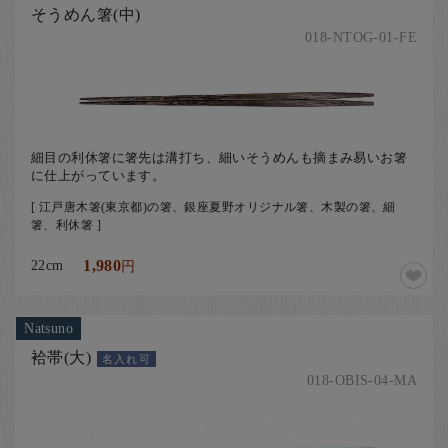
そうめん箸(中)
018-NTOG-01-FE
細目の利休箸に箸先は溝打ち、細いそうめんも摘まみ易いお箸
に仕上がっています。
[ 江戸唐木箸(東京都)の箸、銀座夏野オリジナル箸、木製の箸、細
箸、利休箸 ]
22cm
1,980
円
Natsuno
袷帯(大)
名入れ可
018-OBIS-04-MA