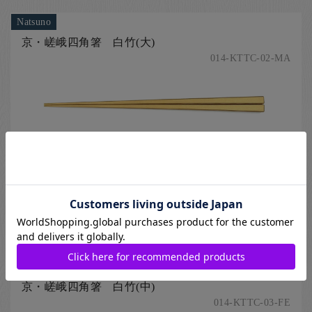
Natsuno
京・嵯峨四角箸 白竹(大)
014-KTTC-02-MA
素材を活かしたシンプルなデザインで、先細なので細かい食材
も摘まみ易いお箸です。
[ 京銘竹(京都府)の箸、木製の箸、竹、四角の箸、細箸、薄茶色（ベ
ージュ色）の箸 ]
24cm
1,650
円
Natsuno
京・嵯峨四角箸 白竹(中)
014-KTTC-03-FE