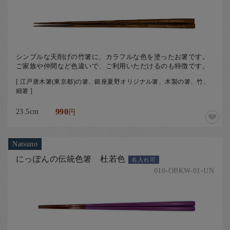
お客様の声
店舗紹介
お問い合わせ
シンプルな天削げの竹箸に、カラフルな色を塗ったお箸です。
お知らせ
ご家族や仲間など色違いで、ご利用いただけるのも特徴です。
箸ブログ
[ 江戸唐木箸(東京都)の箸、銀座夏野オリジナル箸、木製の箸、竹、
細箸 ]
English
23.5cm
990
円
Natsuno
にっぽんの伝統色箸 杜若色
名入れ可
010-OBKW-01-UN