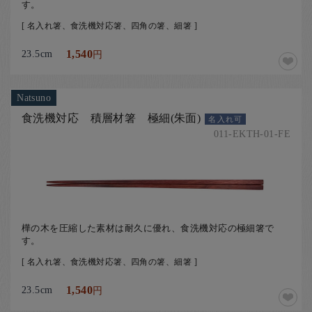
す。
[ 名入れ箸、食洗機対応箸、四角の箸、細箸 ]
23.5cm
1,540
円
Natsuno
食洗機対応 積層材箸 極細(朱面)
名入れ可
011-EKTH-01-FE
樺の木を圧縮した素材は耐久に優れ、食洗機対応の極細箸で
す。
[ 名入れ箸、食洗機対応箸、四角の箸、細箸 ]
23.5cm
1,540
円