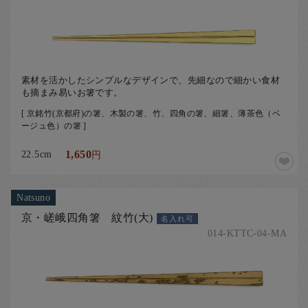
素材を活かしたシンプルなデザインで、先細なので細かい食材
も摘まみ易いお箸です。
[ 京銘竹(京都府)の箸、木製の箸、竹、四角の箸、細箸、薄茶色（ベ
ージュ色）の箸 ]
22.5cm
1,650
円
Natsuno
京・嵯峨四角箸 紋竹(大)
名入れ可
014-KTTC-04-MA