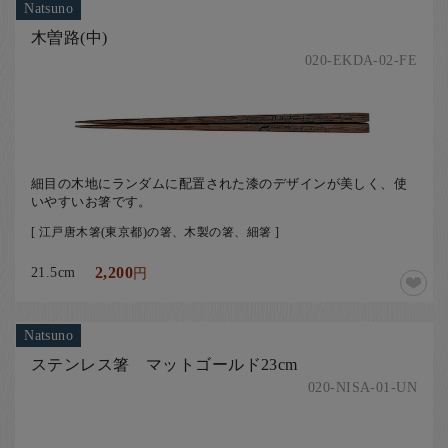
Natsuno
木曽路(中)
020-EKDA-02-FE
細目の木地にランダムに配置された漆のデザインが美しく、使
いやすいお箸です。
[ 江戸唐木箸(東京都)の箸、木製の箸、細箸 ]
21.5cm
2,200
円
Natsuno
ステンレス箸 マットゴールド23cm
020-NISA-01-UN