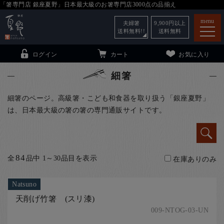
「箸専門店 銀座夏野」日本最大級のお箸専門店3000点の品揃え
menu
夫婦箸
9,900
円以上
送料無料!!
送料無料
ログイン
カート
お気に入り
細箸
細箸のページ。高級箸・こども和食器を取り扱う「銀座夏野」
は、日本最大級の箸の箸の専門通販サイトです。
箸
（贈答用・自宅用）
子供和食器
（贈答用・自宅用）
銀座夏野・箸長
について
84
全
品中 1～30品目を表示
在庫ありのみ
小夏
について
こども和食器
Natsuno
ご利用ガイド
天削げ竹箸 (スリ漆)
法人・飲食店のお客様
009-NTOG-03-UN