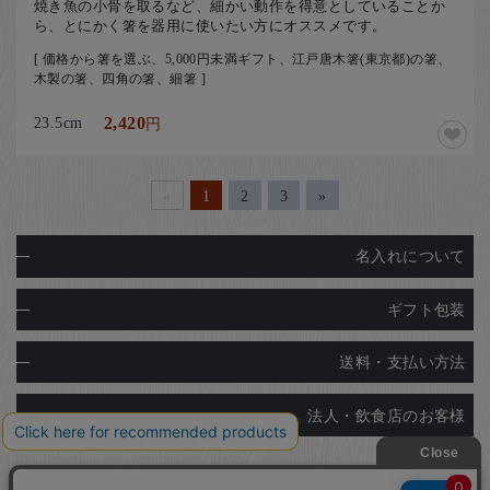
焼き魚の小骨を取るなど、細かい動作を得意としていることか
ら、とにかく箸を器用に使いたい方にオススメです。
[ 価格から箸を選ぶ、5,000円未満ギフト、江戸唐木箸(東京都)の箸、
木製の箸、四角の箸、細箸 ]
23.5cm
2,420
円
«
1
2
3
»
名入れについて
ギフト包装
送料・支払い方法
法人・飲食店のお客様