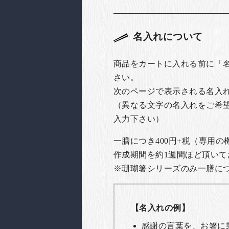
名入れについて
商品をカートに入れる前に「
さい。
次のページで表示される名入
（異なる文字の名入れをご希
入力下さい）
一膳につき400円+税（専用
作成期間を約1週間ほど頂いて
※珊瑚箸シリーズのみ一膳につき
【名入れの例】
感謝の言葉を、お箸に