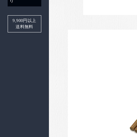
り
9,900
円以上
送料無料