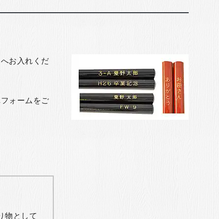
トへお入れくだ
れフォームをご
り物として