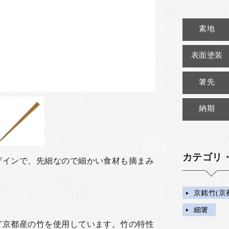
素地
表面塗装
箸先
納期
カテゴリ
ザインで、先細なので細かい食材も摘まみ
京銘竹(京
細箸
ど京都産の竹を使用しています。竹の特性