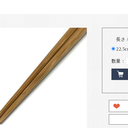
長さ /
22.5c
数量：