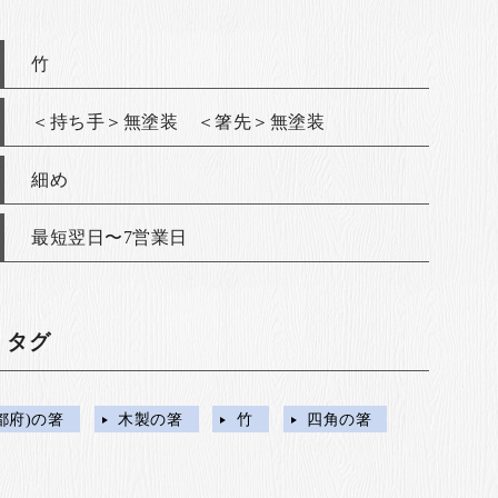
竹
＜持ち手＞無塗装 ＜箸先＞無塗装
細め
最短翌日〜7営業日
・タグ
都府)の箸
木製の箸
竹
四角の箸