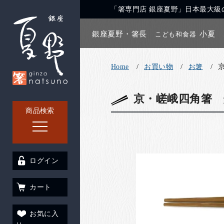
「箸専門店 銀座夏野」日本最大級の
銀座夏野・箸長
小夏
こども和食器
Home
お買い物
お箸
京・嵯峨四角箸 
商品検索
ログイン
カート
お気に入