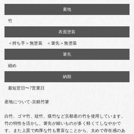
素地
竹
表面塗装
＜持ち手＞無塗装 ＜箸先＞無塗装
箸先
細め
納期
最短翌日〜7営業日
産地について-京銘竹箸
白竹、ゴマ竹、紋竹、煤竹など京都産の竹を使用しています。
竹の特性を活かし、箸先が細いものが多く軽くてしなやかで
す。また上質で肉厚な竹も豊富なことから、太めで存在感のあ