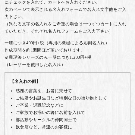
にチェックを入れて、カートへお入れください。
次のページで表示される名入れフォームで名入れ文字他をご入
力下さい。
（異なる文字の名入れをご希望の場合は一つずつカートに入れ
ていただき、それぞれ名入れフォームをご入力下さい）
一膳につき400円+税（専用の機械による彫刻名入れ）
作成期間を約1週間ほど頂いております。
※珊瑚箸シリーズのみ一膳につき1,200円+税
（レーザーを使用した名入れ）
【名入れの例】
感謝の言葉を、お箸に乗せて
ご結婚やお誕生日など特別な日の贈り物として
ご卒業・退職記念などに
ご家族でお揃いの箸に名前を入れて
部活動やサークルの仲間同士で
飲食店など、常連のお客様に