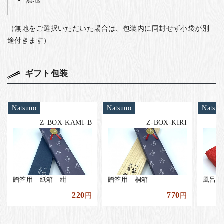
無地
（無地をご選択いただいた場合は、包装内に同封せず小袋が別
途付きます）
ギフト包装
Natsuno
Natsuno
Natsun
Z-BOX-KAMI-B
Z-BOX-KIRI
贈答用 紙箱 紺
贈答用 桐箱
風呂敷
220
770
円
円