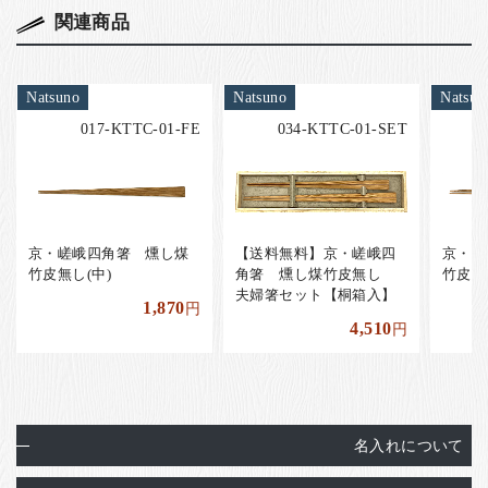
関連商品
Natsuno
Natsuno
Natsun
017-KTTC-01-FE
034-KTTC-01-SET
京・嵯峨四角箸 燻し煤
【送料無料】京・嵯峨四
京・嵯
竹皮無し(中)
角箸 燻し煤竹皮無し
竹皮無
夫婦箸セット【桐箱入】
1,870
円
4,510
円
名入れについて