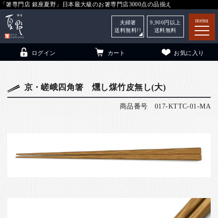
「箸専門店 銀座夏野」日本最大級のお箸専門店3000点の品揃え
menu
夫婦箸
9,900
円以上
送料無料!!
送料無料
ログイン
カート
お気に入り
京・嵯峨四角箸 燻し煤竹皮無し(大)
商品番号
017-KTTC-01-MA
箸
（贈答用・自宅用）
子供和食器
（贈答用・自宅用）
銀座夏野・箸長
について
小夏
について
こども和食器
ご利用ガイド
法人・飲食店のお客様