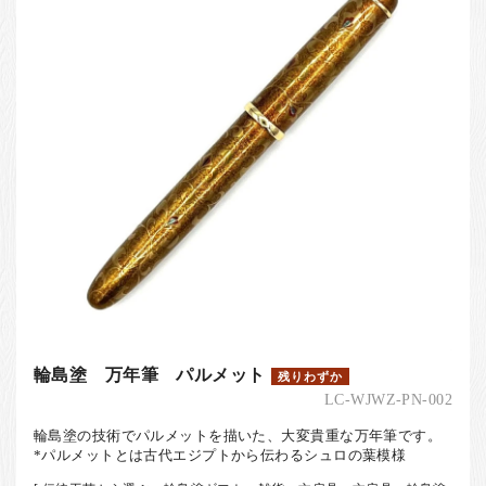
お客様の声
店舗紹介
お問い合わせ
お知らせ
箸ブログ
English
輪島塗 万年筆 パルメット
残りわずか
LC-WJWZ-PN-002
輪島塗の技術でパルメットを描いた、大変貴重な万年筆です。
*パルメットとは古代エジプトから伝わるシュロの葉模様