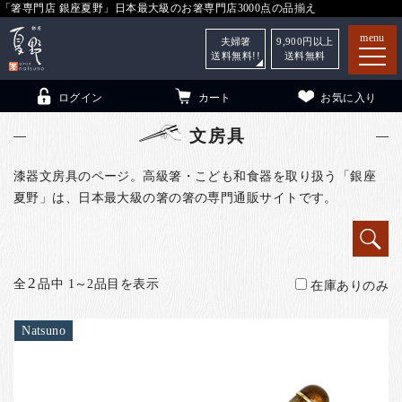
「箸専門店 銀座夏野」日本最大級のお箸専門店3000点の品揃え
menu
夫婦箸
9,900
円以上
送料無料!!
送料無料
ログイン
カート
お気に入り
文房具
漆器文房具のページ。高級箸・こども和食器を取り扱う「銀座
夏野」は、日本最大級の箸の箸の専門通販サイトです。
箸
（贈答用・自宅用）
子供和食器
（贈答用・自宅用）
銀座夏野・箸長
について
2
全
品中 1～2品目を表示
在庫ありのみ
小夏
について
こども和食器
Natsuno
ご利用ガイド
法人・飲食店のお客様