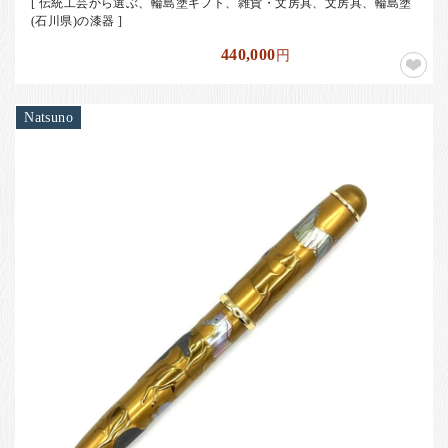
[ 伝統工芸から選ぶ、輪島塗ギフト、雑貨・文房具、文房具、輪島塗
(石川県)の漆器 ]
440,000
円
Natsuno