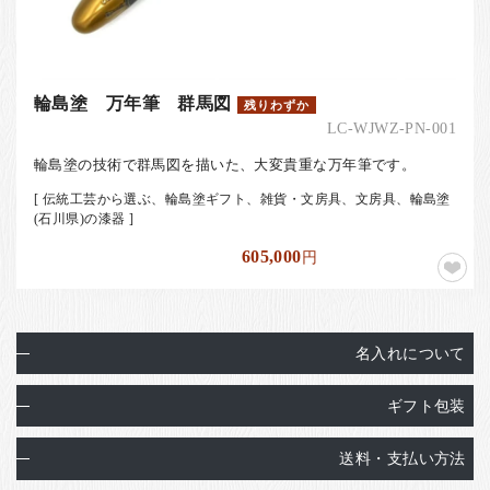
輪島塗 万年筆 群馬図
残りわずか
LC-WJWZ-PN-001
輪島塗の技術で群馬図を描いた、大変貴重な万年筆です。
[ 伝統工芸から選ぶ、輪島塗ギフト、雑貨・文房具、文房具、輪島塗
(石川県)の漆器 ]
605,000
円
名入れについて
ギフト包装
送料・支払い方法