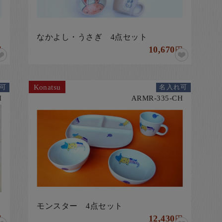
なかよし・うさぎ 4点セット
10,670
円
円
Konatsu
可
名入れ可
H
ARMR-335-CH
モンスター 4点セット
12,430
円
円