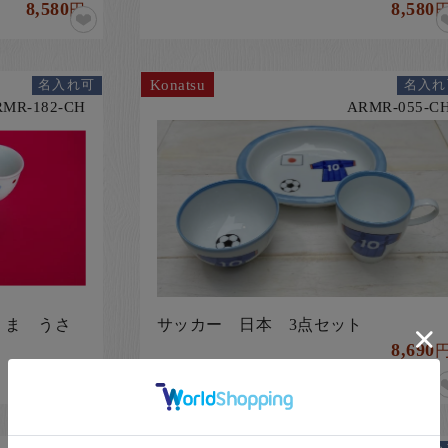
8,580
8,580
円
Konatsu
名入れ可
名入れ
RMR-182-CH
ARMR-055-C
くま うさ
サッカー 日本 3点セット
8,690
8,580
円