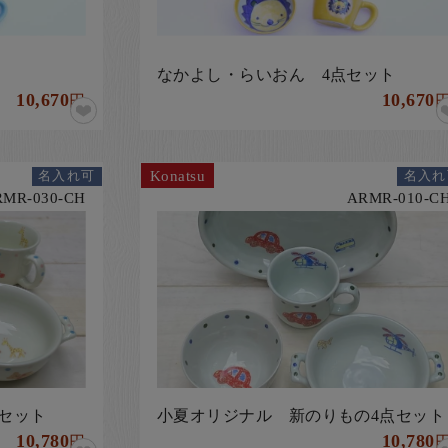
なかよし・らいおん 4点セット
10,670
10,670
円
Konatsu
名入れ可
名入れ
RMR-030-CH
ARMR-010-C
セット
小夏オリジナル 新のりもの4点セット
10,780
10,780
円