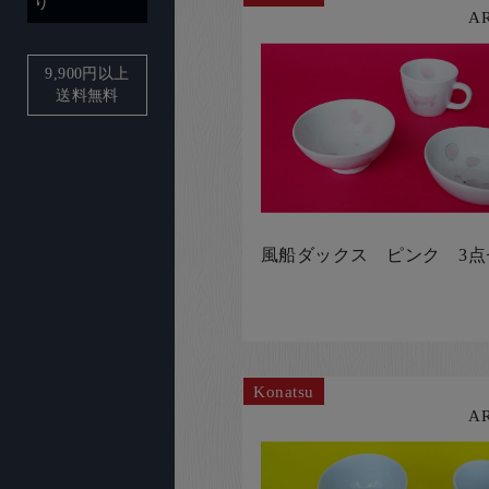
り
A
9,900
円以上
送料無料
風船ダックス ピンク 3点
Konatsu
A