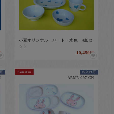
小夏オリジナル ハート・水色 4点セ
ット
10,450
円
円
Konatsu
可
名入れ可
H
ARMR-097-CH