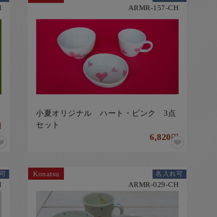
H
ARMR-157-CH
小夏オリジナル ハート・ピンク 3点
セット
円
6,820
円
Konatsu
可
名入れ可
H
ARMR-029-CH