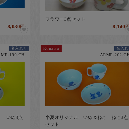
フラワー3点セット
8,030
8,140
円
Konatsu
名入れ可
名入れ
RMR-199-CH
ARMR-202-C
 いぬ3点
小夏オリジナル いぬ＆ねこ ねこ3点
セット