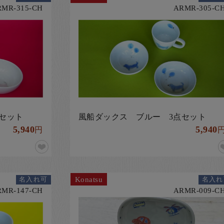
RMR-315-CH
ARMR-305-C
セット
風船ダックス ブルー 3点セット
5,940
5,940
円
Konatsu
名入れ可
名入れ
RMR-147-CH
ARMR-009-C