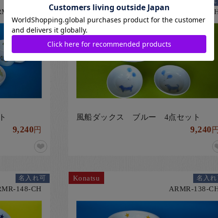
Konatsu
名入れ可
名入れ
RMR-325-CH
ARMR-306-C
ト
風船ダックス ブルー 4点セット
9,240
9,240
円
Konatsu
名入れ可
名入れ
RMR-148-CH
ARMR-138-C