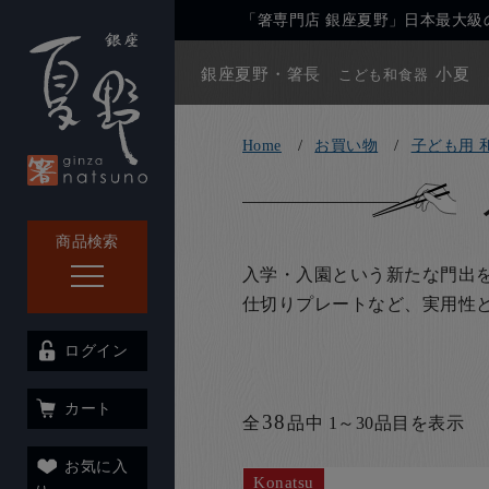
「箸専門店 銀座夏野」日本最大級の
銀座夏野・箸長
小夏
こども和食器
Home
お買い物
子ども用 
商品検索
入学・入園という新たな門出
仕切りプレートなど、実用性
ログイン
カート
38
全
品中 1～30品目を表示
お気に入
Konatsu