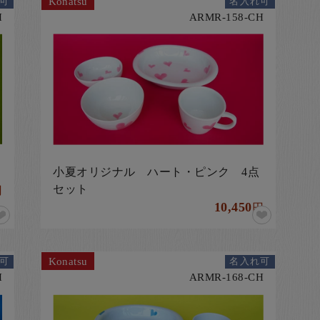
Konatsu
可
名入れ可
H
ARMR-158-CH
小夏オリジナル ハート・ピンク 4点
セット
円
10,450
円
Konatsu
可
名入れ可
H
ARMR-168-CH