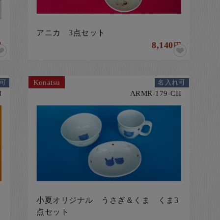
アニカ 3点セット
8,140
円
円
Konatsu
可
名入れ可
H
ARMR-179-CH
小夏オリジナル うさぎ＆くま くま3
点セット