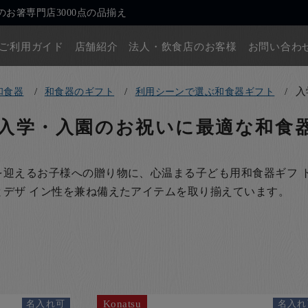
お箸専門店3000点の品揃え
ご利用ガイド
店舗紹介
法人・飲食店のお客様
お問い合わ
入
和食器
和食器のギフト
利用シーンで選ぶ和食器ギフト
入学・入園のお祝いに最適な和食
を迎えるお子様への贈り物に、心温まる子ども用和食器ギフ 
とデザ イン性を兼ね備えたアイテムを取り揃えています。
Konatsu
名入れ可
名入れ