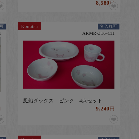
8,580
円
円
Konatsu
可
名入れ可
H
ARMR-316-CH
風船ダックス ピンク 4点セット
9,240
円
円