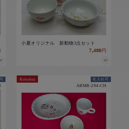
小夏オリジナル 新動物3点セット
7,480
円
円
Konatsu
可
名入れ可
H
ARMR-294-CH