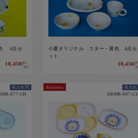
色 4点セ
小夏オリジナル スター・黄色 4点セ
ット
10,450
10,450
円
Konatsu
名入れ可
名入れ
RMR-077-CH
ARMR-087-C