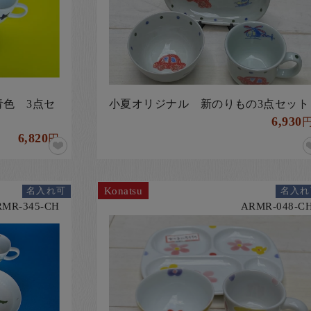
色 3点セ
小夏オリジナル 新のりもの3点セット
6,930
6,820
円
Konatsu
名入れ可
名入れ
RMR-345-CH
ARMR-048-C