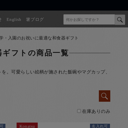
せ
English
箸ブログ
学・入園のお祝いに最適な和食器ギフト
器ギフト
の商品一覧
トを。可愛らしい絵柄が施された飯碗やマグカップ、
在庫ありのみ
Konatsu
可
名入れ可