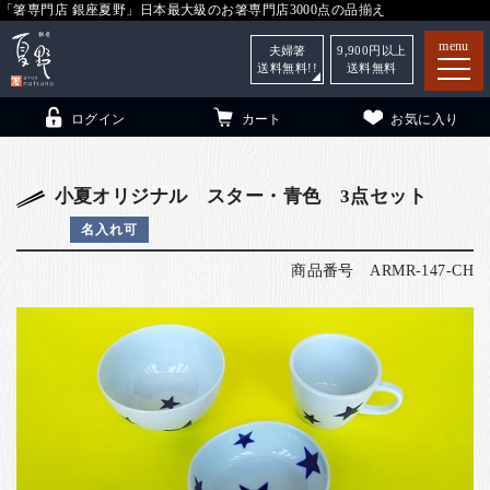
「箸専門店 銀座夏野」日本最大級のお箸専門店3000点の品揃え
menu
夫婦箸
9,900
円以上
送料無料!!
送料無料
ログイン
カート
お気に入り
小夏オリジナル スター・青色 3点セット
名入れ可
箸
（贈答用・自宅用）
商品番号
ARMR-147-CH
子供和食器
（贈答用・自宅用）
銀座夏野・箸長
について
小夏
について
こども和食器
ご利用ガイド
法人・飲食店のお客様