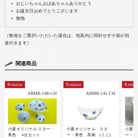
おじいちゃんおばあちゃんありがとう
お誕生日おめでとうございます
無地
（無地をご選択いただいた場合は、包装内に同封せず小袋が別
途付きます）
関連商品
Konatsu
Konatsu
Konats
ARMR-148-CH
ARMR-141-CH
小夏オリジナル スター・
小夏オリジナル スタ
小夏オ
青色 4点セット
ー・青色 茶碗 (ミニ)
ー・青