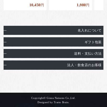
10,450
1,980
円
円
名入れについて
ギフト包装
送料・支払い方法
法人・飲食店のお客様
Copyright© Ginza Natsuno Co.,Ltd.
Designed by
Tratto Brain
.