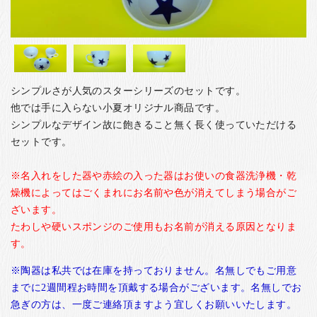
お客様の声
店舗紹介
お問い合わせ
お知らせ
シンプルさが人気のスターシリーズのセットです。
箸ブログ
他では手に入らない小夏オリジナル商品です。
シンプルなデザイン故に飽きること無く長く使っていただける
English
セットです。
※名入れをした器や赤絵の入った器はお使いの食器洗浄機・乾
燥機によってはごくまれにお名前や色が消えてしまう場合がご
ざいます。
たわしや硬いスポンジのご使用もお名前が消える原因となりま
す。
※陶器は私共では在庫を持っておりません。名無しでもご用意
までに2週間程お時間を頂戴する場合がございます。名無しでお
急ぎの方は、一度ご連絡頂ますよう宜しくお願いいたします。