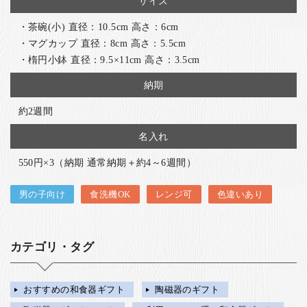
サイズ
・茶碗(小) 直径：10.5cm 高さ：6cm
・マグカップ 直径：8cm 高さ：5.5cm
・楕円小鉢 直径：9.5×11cm 高さ：3.5cm
納期
約2週間
名入れ
550円×3（納期 通常納期＋約4～6週間）
男の子向け
食洗機OK
レンジ可
色違いあり
カテゴリ・タグ
おすすめの和食器ギフト
陶磁器のギフト