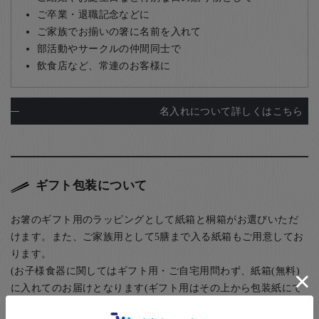
ご卒業・退職記念などに
ご家族でお揃いの箸に名前を入れて
部活動やサークルの仲間同士で
飲食店など、常連のお客様に
名入れについて詳しくはこちら
ギフト包装について
お箸のギフト用のラッピングとして紙箱と桐箱がお選びいただ
けます。また、ご家族用として5膳まで入る紙箱もご用意してお
ります。
(お子様食器に関してはギフト用・ご自宅用問わず、紙箱(無料)
に入れてのお届けとなります(ギフト用はその上から包装紙にて
ラッピング)) お箸用の無料のラッピングは、箸袋に入れるタイ