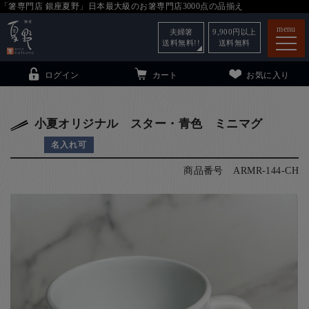
「箸専門店 銀座夏野」日本最大級のお箸専門店3000点の品揃え
menu
夫婦箸
9,900
円以上
送料無料!!
送料無料
ログイン
カート
お気に入り
小夏オリジナル スター・青色 ミニマグ
名入れ可
箸
（贈答用・自宅用）
商品番号
ARMR-144-CH
子供和食器
（贈答用・自宅用）
銀座夏野・箸長
について
小夏
について
こども和食器
ご利用ガイド
法人・飲食店のお客様