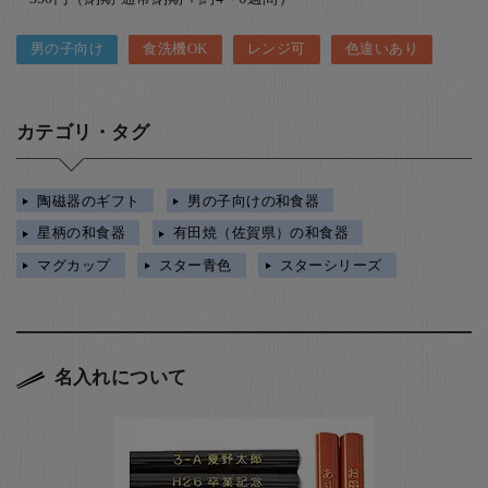
男の子向け
食洗機OK
レンジ可
色違いあり
カテゴリ・タグ
陶磁器のギフト
男の子向けの和食器
星柄の和食器
有田焼（佐賀県）の和食器
マグカップ
スター青色
スターシリーズ
名入れについて