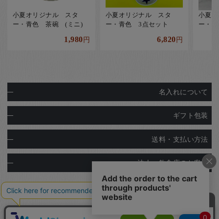
小夏オリジナル スタ
小夏オリジナル スタ
小夏オ
ー・青色 茶碗 (ミニ)
ー・青色 3点セット
ー・青
1,980
6,820
円
円
名入れについて
ギフト包装
送料・支払い方法
法人・飲食店のお客様