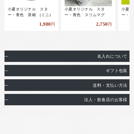
小夏オリジナル スタ
小夏オリジナル スタ
小夏オ
ー・青色 茶碗 (ミニ)
ー・青色 スリムマグ
ー・青
1,980
2,750
円
円
名入れについて
ギフト包装
送料・支払い方法
法人・飲食店のお客様