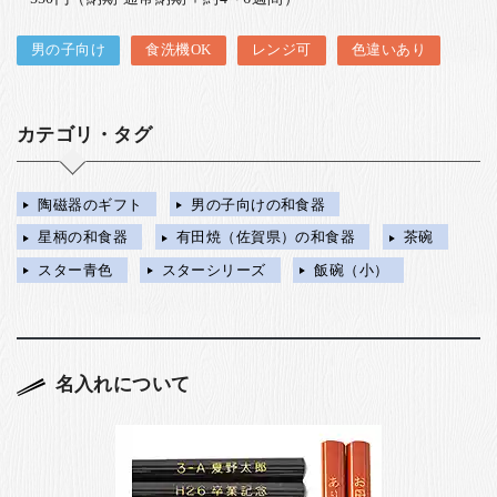
男の子向け
食洗機OK
レンジ可
色違いあり
カテゴリ・タグ
陶磁器のギフト
男の子向けの和食器
星柄の和食器
有田焼（佐賀県）の和食器
茶碗
スター青色
スターシリーズ
飯碗（小）
名入れについて