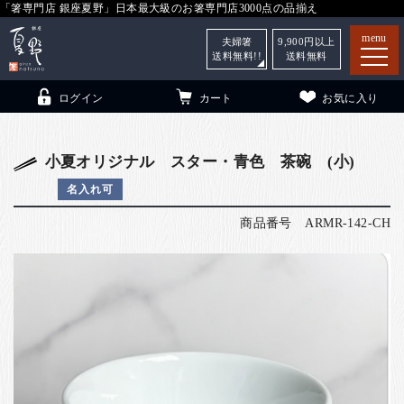
「箸専門店 銀座夏野」日本最大級のお箸専門店3000点の品揃え
menu
夫婦箸
9,900
円以上
送料無料!!
送料無料
ログイン
カート
お気に入り
小夏オリジナル スター・青色 茶碗 (小)
名入れ可
箸
（贈答用・自宅用）
商品番号
ARMR-142-CH
子供和食器
（贈答用・自宅用）
銀座夏野・箸長
について
小夏
について
こども和食器
ご利用ガイド
法人・飲食店のお客様