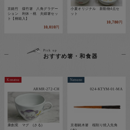
京銘竹 煤竹箸 八角グラデー
小夏オリジナル 新動物4点セ
ション 利休・桃 夫婦箸セッ
ット
ト【桐箱入】
10,780
円
10,010
円
Pick up
おすすめ箸・和食器
Konatsu
Natsuno
ARMR-272-CH
024-KTYM-01-MA
康創窯 マグ (さる)
京都銘木箸 桜削り焼入先角