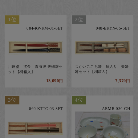
1位
2位
084-KWKM-01-SET
048-EKYN-05-SET
川連塗 沈金 青海波 夫婦箸セ
つかいごこち箸 焼入り 夫婦
ット【桐箱入】
箸セット【桐箱入】
13,090
7,370
円
円
3位
4位
060-KTTC-03-SET
ARMR-030-CH