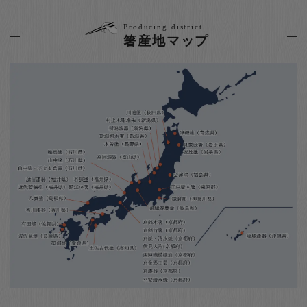
Producing district
箸産地マップ