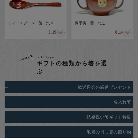
ティースプーン 茜 汽車
両手椀 茜 ねこ
3,190
8,140
円
円
Gift type
ギフトの種類から箸を選
ぶ
歓送迎会の
厳選プレゼント
名入れ箸
結婚祝い箸ギフト特集
敬老の日に箸の贈り物