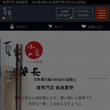
「箸専門店 銀座夏野」日本最大級のお箸専門店3000点の品揃え
menu
夫婦箸
9,900
円以上
送料無料!!
送料無料
ログイン
カート
お気に入り
箸
（贈答用・自宅用）
子供和食器
（贈答用・自宅用）
銀座夏野・箸長
について
日本最大級3000点の品揃え
小夏
について
こども和食器
箸専門店 銀座夏野
ご利用ガイド
お箸は昔から縁起物とされ、贈り物にも最適です。
法人・飲食店のお客様
「大切な一膳」と出会えますように。