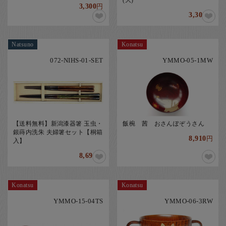
(大)
3,300
円
3,300
円
Natsuno
Konatsu
072-NIHS-01-SET
YMMO-05-1MW
【送料無料】新潟漆器箸 玉虫・
飯椀 茜 おさんぽぞうさん
銀蒔内洗朱 夫婦箸セット【桐箱
8,910
円
入】
8,690
円
Konatsu
Konatsu
YMMO-15-04TS
YMMO-06-3RW