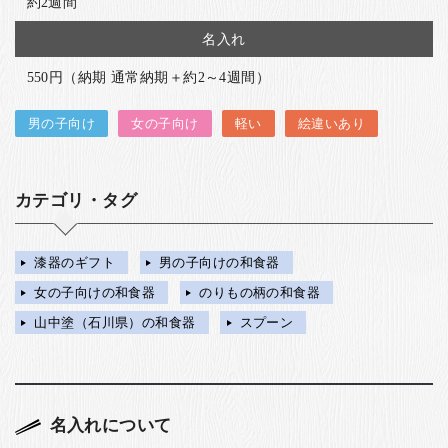
約2週間
名入れ
550円（納期 通常納期＋約2～4週間）
男の子向け
女の子向け
軽い
絵違いあり
カテゴリ・タグ
漆器のギフト
男の子向けの和食器
女の子向けの和食器
のりもの柄の和食器
山中塗（石川県）の和食器
スプーン
名入れについて