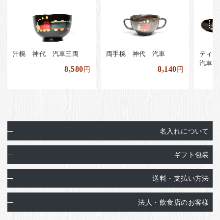
汁椀 神代 汽車三両
両手椀 神代 汽車
ティ
汽車
8,580
8,140
円
円
名入れについて
ギフト包装
送料・支払い方法
法人・飲食店のお客様