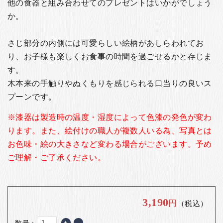
お客様の声
他の食器と組み合わせてのプレゼントはいかがでしょう
か。
店舗紹介
お問い合わせ
さじ部分の内側には可愛らしい絵柄があしらわれてお
お知らせ
り、お子様も楽しくお食事の時間を過ごせるかと存じま
す。
箸ブログ
木本来の手触りやぬくもりを感じられる口当りの良いス
English
プーンです。
※漆器は製造時の温度・湿度によって色漆の発色が変わ
ります。
また、絵付けの職人が複数人いる為、写真とは
お色味・絵の大きさなど変わる場合がございます。
予め
ご理解・ご了承ください。
3,190
円
（税込）
数量：
+
-