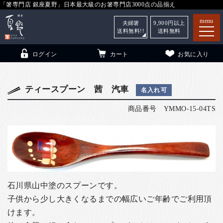
「箸専門店 銀座夏野」日本最大級のお箸専門店3000点の品揃え
menu
夫婦箸
9,900
円以上
送料無料!!
送料無料
ログイン
カート
お気に入り
ティースプーン 茜 汽車
名入れ可
商品番号
YMMO-15-04TS
箸
（贈答用・自宅用）
子供和食器
（贈答用・自宅用）
銀座夏野・箸長
について
小夏
について
こども和食器
石川県山中塗のスプーンです。
ご利用ガイド
子供から少し大きくなるまでの幅広いご年齢でご利用頂
法人・飲食店のお客様
けます。