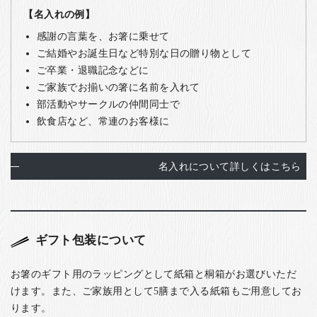
【名入れの例】
感謝の言葉を、お箸に乗せて
ご結婚やお誕生日など特別な日の贈り物として
ご卒業・退職記念などに
ご家族でお揃いの箸に名前を入れて
部活動やサークルの仲間同士で
飲食店など、常連のお客様に
名入れについて詳しくはこちら
ギフト包装について
お箸のギフト用のラッピングとして紙箱と桐箱がお選びいただ
けます。また、ご家族用として5膳まで入る紙箱もご用意してお
ります。