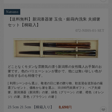
Natsuno
【送料無料】新潟漆器箸 玉虫・銀蒔内洗朱 夫婦箸
セット【桐箱入】
072-NIHS-01-SET
どことなくモダンな雰囲気の漂う新潟県の女性職人お手製のお
箸です。色のバリエーションが豊かで、他には無い珍しい色が
存在するのも特徴です。
[ 利用シーンから選ぶ、敬老の日に箸の贈り物、歓送迎会送別会の厳
選プレゼント、価格から箸を選ぶ、10,000円未満ギフト、ペア夫婦
箸、新潟漆器（新潟県）の箸、緑色（グリーン）の箸、橙色（オレン
ジ）の箸、茶色（ブラウン）の箸 ]
23.5cm 21.5cm 【桐箱入り】
8,690
円