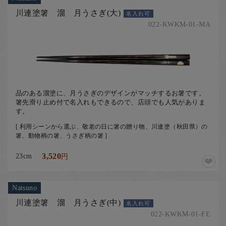
川連塗箸 溜 月うさぎ(大)
名入れ可
022-KWKM-01-MA
品のある溜塗に、月うさぎのデザインがマッチするお箸です。
箸先滑り止め付で名入れもできるので、店頭でも人気がありま
す。
[ 利用シーンから選ぶ、敬老の日に箸の贈り物、川連塗（秋田県）の
箸、動物柄の箸、うさぎ柄の箸 ]
23cm
3,520
円
Natsuno
川連塗箸 溜 月うさぎ(中)
名入れ可
022-KWKM-01-FE