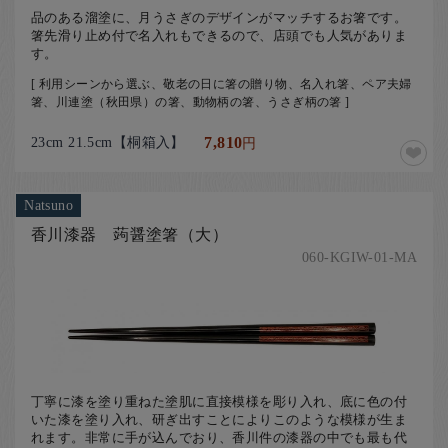
品のある溜塗に、月うさぎのデザインがマッチするお箸です。
箸先滑り止め付で名入れもできるので、店頭でも人気がありま
す。
[ 利用シーンから選ぶ、敬老の日に箸の贈り物、名入れ箸、ペア夫婦
箸、川連塗（秋田県）の箸、動物柄の箸、うさぎ柄の箸 ]
23cm 21.5cm【桐箱入】
7,810
円
Natsuno
香川漆器 蒟醤塗箸（大）
060-KGIW-01-MA
丁寧に漆を塗り重ねた塗肌に直接模様を彫り入れ、底に色の付
いた漆を塗り入れ、研ぎ出すことによりこのような模様が生ま
れます。非常に手が込んでおり、香川件の漆器の中でも最も代