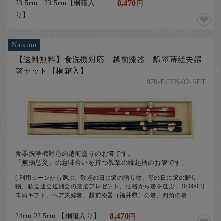
23.5cm 23.5cm【桐箱入
8,470
円
り】
Natsuno
【送料無料】食洗機対応 越前漆器 瓢箪蒔絵夫婦
箸セット【桐箱入】
070-ECTN-02-SET
食器洗浄機対応の越前塗りのお箸です。
「無病息災」の意味合いを持つ瓢箪の縁起柄のお箸です。
[ 利用シーンから選ぶ、敬老の日に箸の贈り物、母の日に箸の贈り
物、歓送迎会送別会の厳選プレゼント、価格から箸を選ぶ、10,000円
未満ギフト、ペア夫婦箸、越前漆器（福井県）の箸、四角の箸 ]
24cm 22.5cm 【桐箱入り】
8,470
円