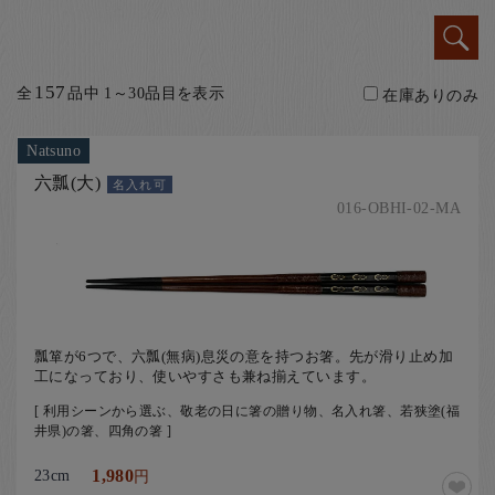
お客様の声
店舗紹介
お問い合わせ
157
全
品中 1～30品目を表示
在庫ありのみ
お知らせ
Natsuno
箸ブログ
六瓢(大)
名入れ可
English
016-OBHI-02-MA
瓢箪が6つで、六瓢(無病)息災の意を持つお箸。先が滑り止め加
工になっており、使いやすさも兼ね揃えています。
[ 利用シーンから選ぶ、敬老の日に箸の贈り物、名入れ箸、若狭塗(福
井県)の箸、四角の箸 ]
23cm
1,980
円