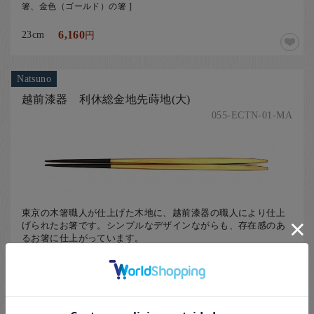
箸、金色（ゴールド）の箸 ]
23cm
6,160
円
Natsuno
越前漆器 利休総金地先蒔地(大)
055-ECTN-01-MA
東京の木箸職人が仕上げた木地に、越前漆器の職人により仕上
げられたお箸です。シンプルなデザインながらも、存在感のあ
るお箸に仕上がっています。
[ 利用シーンから選ぶ、敬老の日に箸の贈り物、越前漆器（福井県）
の箸、銀座夏野オリジナル箸、利休箸、黒色（ブラック）の箸、金色
（ゴールド）の箸 ]
24cm
6,600