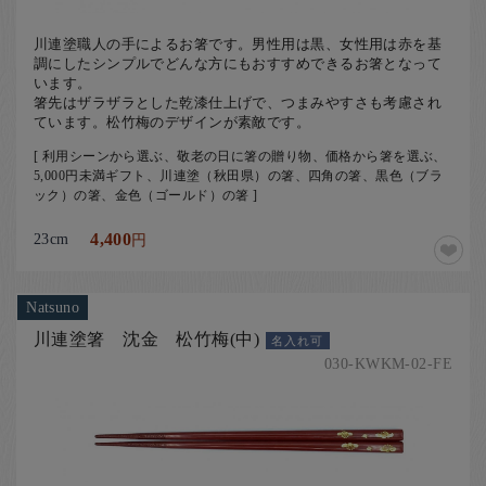
川連塗職人の手によるお箸です。男性用は黒、女性用は赤を基
調にしたシンプルでどんな方にもおすすめできるお箸となって
います。
箸先はザラザラとした乾漆仕上げで、つまみやすさも考慮され
ています。松竹梅のデザインが素敵です。
[ 利用シーンから選ぶ、敬老の日に箸の贈り物、価格から箸を選ぶ、
5,000円未満ギフト、川連塗（秋田県）の箸、四角の箸、黒色（ブラ
ック）の箸、金色（ゴールド）の箸 ]
23cm
4,400
円
Natsuno
川連塗箸 沈金 松竹梅(中)
名入れ可
030-KWKM-02-FE