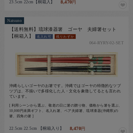
23.5cm 22cm【桐箱入】
8,470
円
Natsuno
【送料無料】琉球漆器箸 ゴーヤ 夫婦箸セット
【桐箱入】
名入れ可
残りわずか
064-RYRY-02-SET
沖縄らしいゴーヤのお箸です。沖縄ではゴーヤの特徴的なツブ
ツブは、不揃いで多様化した人・文化を象徴してるとも言われ
ています。
[ 利用シーンから選ぶ、敬老の日に箸の贈り物、価格から箸を選ぶ、
10,000円未満ギフト、名入れ箸、ペア夫婦箸、琉球漆器(沖縄県)の
箸、四角の箸 ]
22.5cm 22.5cm 【桐箱入り】
8,470
円