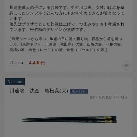
川連塗職人の手によるお箸です。男性用は黒、女性用は赤を基
調にしたシンプルでどんな方にもおすすめできるお箸となって
います。
箸先はザラザラとした乾漆仕上げで、つまみやすさも考慮され
ています。松竹梅のデザインが素敵です。
[ 利用シーンから選ぶ、敬老の日に箸の贈り物、価格から箸を選ぶ、
5,000円未満ギフト、川連塗（秋田県）の箸、四角の箸、花柄の箸、
梅柄の箸、赤色（レッド）の箸、金色（ゴールド）の箸 ]
21.5cm
4,400
円
Natsuno
川連箸 沈金 亀松葉(大)
名入れ可
030-KWKM-03-MA