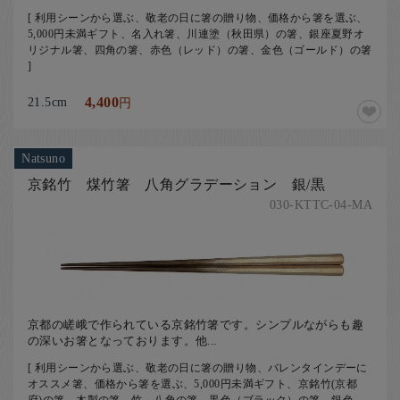
[ 利用シーンから選ぶ、敬老の日に箸の贈り物、価格から箸を選ぶ、
5,000円未満ギフト、名入れ箸、川連塗（秋田県）の箸、銀座夏野オ
リジナル箸、四角の箸、赤色（レッド）の箸、金色（ゴールド）の箸
]
21.5cm
4,400
円
Natsuno
京銘竹 煤竹箸 八角グラデーション 銀/黒
030-KTTC-04-MA
京都の嵯峨で作られている京銘竹箸です。シンプルながらも趣
の深いお箸となっております。他...
[ 利用シーンから選ぶ、敬老の日に箸の贈り物、バレンタインデーに
オススメ箸、価格から箸を選ぶ、5,000円未満ギフト、京銘竹(京都