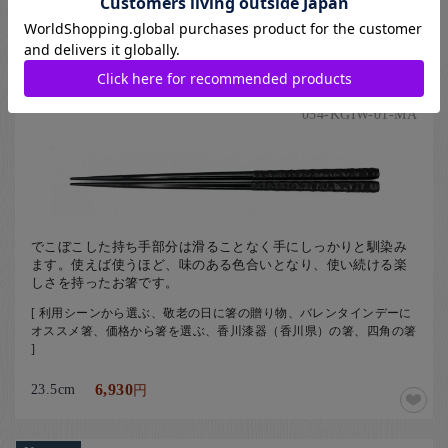
円
Natsuno
香川漆器 象谷彫箸（大）
054-KGIW-01-MA
でこぼこした持ち手部分は滑ることなく手にしっかりと馴染み
ます。使えば使うほど、味のある色合いとなり、使い続ける楽
しさを持ったお箸です。
[ 利用シーンから選ぶ、敬老の日に箸の贈り物、バレンタインデーに
オススメ箸、価格から箸を選ぶ、香川漆器（香川県）の箸、四角の箸
]
23.5cm
6,930
円