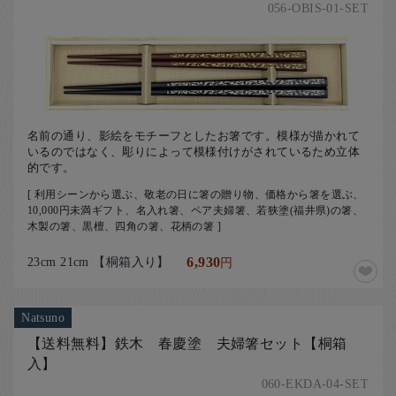
056-OBIS-01-SET
名前の通り、影絵をモチーフとしたお箸です。模様が描かれて
いるのではなく、彫りによって模様付けがされているため立体
的です。
[ 利用シーンから選ぶ、敬老の日に箸の贈り物、価格から箸を選ぶ、
10,000円未満ギフト、名入れ箸、ペア夫婦箸、若狭塗(福井県)の箸、
木製の箸、黒檀、四角の箸、花柄の箸 ]
23cm 21cm 【桐箱入り】
6,930
円
Natsuno
【送料無料】鉄木 春慶塗 夫婦箸セット【桐箱
入】
060-EKDA-04-SET