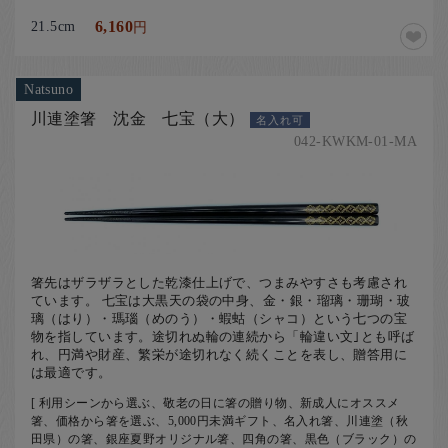
21.5cm
6,160
円
Natsuno
川連塗箸 沈金 七宝（大）
名入れ可
042-KWKM-01-MA
箸先はザラザラとした乾漆仕上げで、つまみやすさも考慮され
ています。 七宝は大黒天の袋の中身、金・銀・瑠璃・珊瑚・玻
璃（はり）・瑪瑙（めのう）・蝦蛄（シャコ）という七つの宝
物を指しています。途切れぬ輪の連続から「輪違い文｣とも呼ば
れ、円満や財産、繁栄が途切れなく続くことを表し、贈答用に
は最適です。
[ 利用シーンから選ぶ、敬老の日に箸の贈り物、新成人にオススメ
箸、価格から箸を選ぶ、5,000円未満ギフト、名入れ箸、川連塗（秋
田県）の箸、銀座夏野オリジナル箸、四角の箸、黒色（ブラック）の