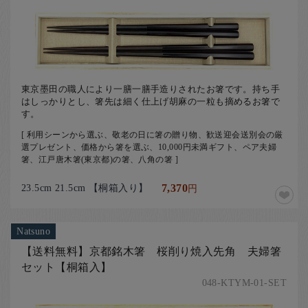
東京墨田の職人により一膳一膳手造りされたお箸です。持ち手
はしっかりとし、箸先は細く仕上げ胡麻の一粒も摘めるお箸で
す。
[ 利用シーンから選ぶ、敬老の日に箸の贈り物、歓送迎会送別会の厳
選プレゼント、価格から箸を選ぶ、10,000円未満ギフト、ペア夫婦
箸、江戸唐木箸(東京都)の箸、八角の箸 ]
23.5cm 21.5cm 【桐箱入り】
7,370
円
Natsuno
【送料無料】京都銘木箸 桜削り焼入先角 夫婦箸
セット【桐箱入】
048-KTYM-01-SET