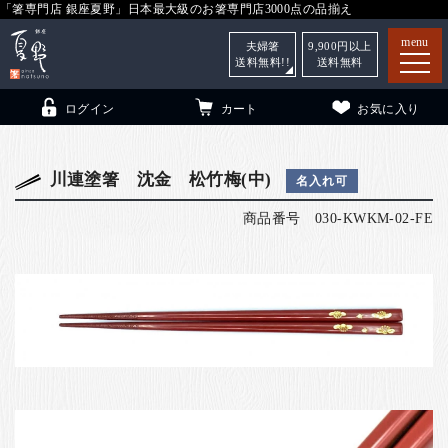
「箸専門店 銀座夏野」日本最大級のお箸専門店3000点の品揃え
menu
夫婦箸
9,900
円以上
送料無料!!
送料無料
ログイン
カート
お気に入り
川連塗箸 沈金 松竹梅(中)
名入れ可
商品番号
030-KWKM-02-FE
箸
（贈答用・自宅用）
子供和食器
（贈答用・自宅用）
銀座夏野・箸長
について
小夏
について
こども和食器
ご利用ガイド
法人・飲食店のお客様