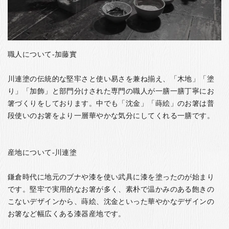
職人について-加藤實
川連塗の伝統的な堅牢さと使い易さを兼ね揃え、「木地」「塗
り」「加飾」と部門分けされた専門の職人が一膳一膳丁寧にお
箸づくりをしております。中でも「沈金」「蒔絵」のお箸は普
段使いのお箸をより一層華やかな気分にしてくれる一膳です。
産地について-川連塗
鎌倉時代に地元のブナや漆を使い武具に漆を塗ったのが始まり
です。堅牢で実用的なお箸が多く、素朴で温かみのある飽きの
こないデザインから、蒔絵、沈金といった華やかなデザインの
お箸など幅広くある漆器産地です。