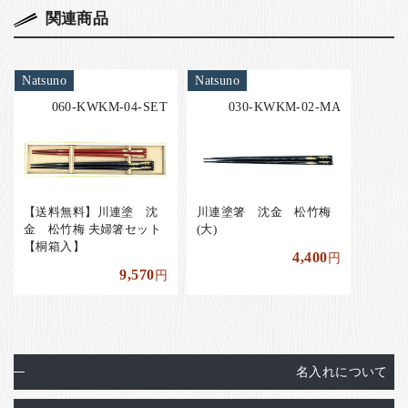
関連商品
Natsuno
Natsuno
060-KWKM-04-SET
030-KWKM-02-MA
【送料無料】川連塗 沈
川連塗箸 沈金 松竹梅
金 松竹梅 夫婦箸セット
(大)
【桐箱入】
4,400
円
9,570
円
名入れについて