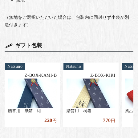
（無地をご選択いただいた場合は、包装内に同封せず小袋が別
途付きます）
ギフト包装
Natsuno
Natsuno
Natsun
Z-BOX-KAMI-B
Z-BOX-KIRI
贈答用 紙箱 紺
贈答用 桐箱
風呂敷
220
770
円
円