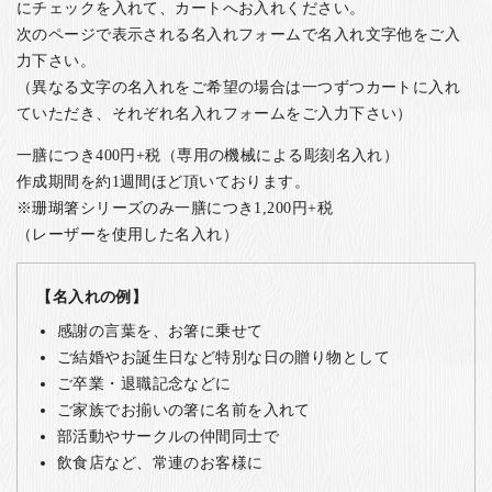
にチェックを入れて、カートへお入れください。
次のページで表示される名入れフォームで名入れ文字他をご入
力下さい。
（異なる文字の名入れをご希望の場合は一つずつカートに入れ
ていただき、それぞれ名入れフォームをご入力下さい）
一膳につき400円+税（専用の機械による彫刻名入れ）
作成期間を約1週間ほど頂いております。
※珊瑚箸シリーズのみ一膳につき1,200円+税
（レーザーを使用した名入れ）
【名入れの例】
感謝の言葉を、お箸に乗せて
ご結婚やお誕生日など特別な日の贈り物として
ご卒業・退職記念などに
ご家族でお揃いの箸に名前を入れて
部活動やサークルの仲間同士で
飲食店など、常連のお客様に