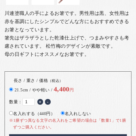
川連塗職人の手によるお箸です。男性用は黒、女性用は
赤を基調にしたシンプルでどんな方にもおすすめできる
お箸となっています。
箸先はザラザラとした乾漆仕上げで、つまみやすさも考
慮されています。 松竹梅のデザインが素敵です。
母の日ギフトにオススメなお箸です。
長さ / 重さ / 価格
（税込）
4,400
21.5cm / やや軽い /
円
数量：
+
-
名入れする（440円）
名入れしない
※1膳ずつ異なる文字の名入れをご希望の場合は「数量1」で1膳
ずつご購入ください。