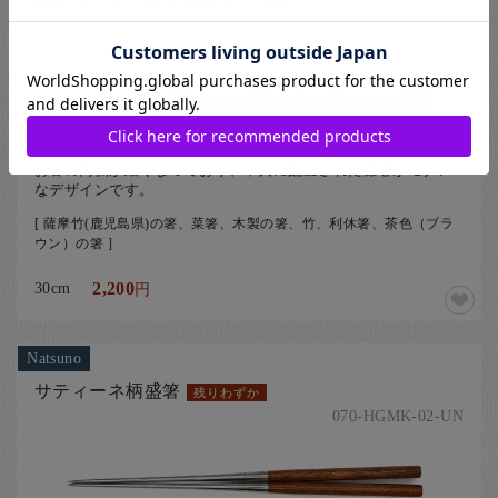
薩摩竹 煤竹藤巻両細箸 30cm
020-KAST-03-UN
お箸の両側が細くなっており、中央に配置された藤巻がモダン
なデザインです。
[ 薩摩竹(鹿児島県)の箸、菜箸、木製の箸、竹、利休箸、茶色（ブラ
ウン）の箸 ]
30cm
2,200
円
Natsuno
サティーネ柄盛箸
残りわずか
070-HGMK-02-UN