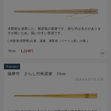
木曽桧を使用した、無塗装の菜箸です。持ち手は太さがありま
すが軽いため、扱いやすい形状です。
[ 木曽塗(長野県)の箸、菜箸、薄茶色（ベージュ色）の箸 ]
39cm
1,210
円
Natsuno
薩摩竹 さらし竹角菜箸 33cm
014-KAST-01-UN