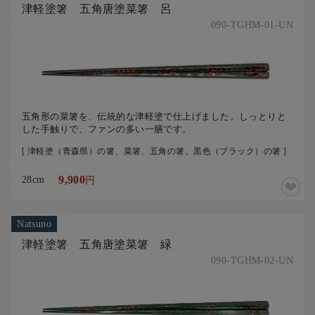
津軽塗箸 五角唐塗菜箸 呂
090-TGHM-01-UN
五角形の菜箸を、伝統的な津軽塗で仕上げました。しっとりと
した手触りで、ファンの多い一膳です。
[ 津軽塗（青森県）の箸、菜箸、五角の箸、黒色（ブラック）の箸 ]
28cm
9,900
円
Natsuno
津軽塗箸 五角唐塗菜箸 緑
090-TGHM-02-UN