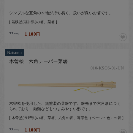
シンプルな五角の木地が持ち易く、扱いが良いお箸です。
[ 若狭塗(福井県)の箸、菜箸 ]
33cm
1,100
円
Natsuno
木曽桧 六角テーパー菜箸
010-KSOS-01-UN
木曽桧を使用した、無塗装の菜箸です。箸先まで六角形につく
られており、麺類などもつまみやすい形です。
[ 木曽塗(長野県)の箸、菜箸、六角の箸、薄茶色（ベージュ色）の箸 ]
33cm
1,100
円