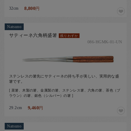
32cm
8,800
円
Natsuno
サティーネ六角柄盛箸
残りわずか
086-HGMK-01-UN
ステンレスの箸先にサティーネの持ち手が美しい、実用的な盛
箸です。
[ 菜箸、木製の箸、金属製の箸、ステンレス箸、六角の箸、茶色（ブ
ラウン）の箸、銀色（シルバー）の箸 ]
29.2cm
9,460
円
Natsuno