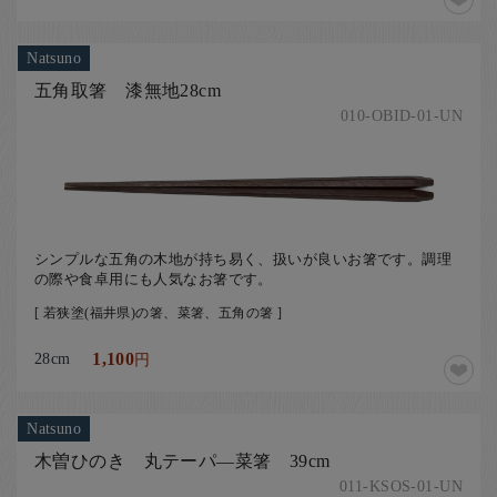
Natsuno
五角取箸 漆無地28cm
010-OBID-01-UN
シンプルな五角の木地が持ち易く、扱いが良いお箸です。調理
の際や食卓用にも人気なお箸です。
[ 若狭塗(福井県)の箸、菜箸、五角の箸 ]
28cm
1,100
円
Natsuno
木曽ひのき 丸テーパ―菜箸 39cm
011-KSOS-01-UN