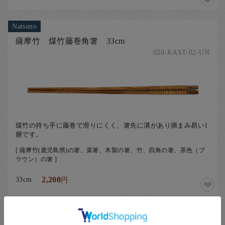
Natsuno
薩摩竹 煤竹藤巻角箸 33cm
020-KAST-02-UN
煤竹の持ち手に藤巻で滑りにくく、箸先に溝があり摘まみ易い1
膳です。
[ 薩摩竹(鹿児島県)の箸、菜箸、木製の箸、竹、四角の箸、茶色（ブ
ラウン）の箸 ]
33cm
2,200
円
Natsuno