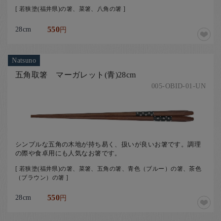
[ 若狭塗(福井県)の箸、菜箸、八角の箸 ]
28cm
550
円
Natsuno
五角取箸 マーガレット(青)28cm
005-OBID-01-UN
シンプルな五角の木地が持ち易く、扱いが良いお箸です。調理
の際や食卓用にも人気なお箸です。
[ 若狭塗(福井県)の箸、菜箸、五角の箸、青色（ブルー）の箸、茶色
（ブラウン）の箸 ]
28cm
550
円