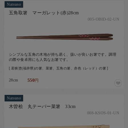
Natsuno
五角取箸 マーガレット(赤)28cm
005-OBID-02-UN
シンプルな五角の木地が持ち易く、扱いが良いお箸です。調理
の際や食卓用にも人気なお箸です。
[ 若狭塗(福井県)の箸、菜箸、五角の箸、赤色（レッド）の箸 ]
28cm
550
円
Natsuno
木曽桧 丸テーパー菜箸 33cm
008-KSOS-01-UN