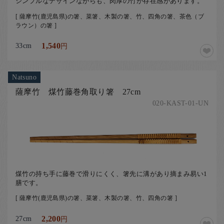
シンプルなデザインながらも、肉厚の竹が存在感があります。
[ 薩摩竹(鹿児島県)の箸、菜箸、木製の箸、竹、四角の箸、茶色（ブ
ラウン）の箸 ]
33cm
1,540
円
Natsuno
薩摩竹 煤竹藤巻角取り箸 27cm
020-KAST-01-UN
煤竹の持ち手に藤巻で滑りにくく、箸先に溝があり摘まみ易い1
膳です。
[ 薩摩竹(鹿児島県)の箸、菜箸、木製の箸、竹、四角の箸 ]
27cm
2,200
円