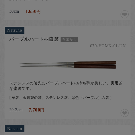
30cm
1,650
円
Natsuno
パープルハート柄盛箸
在庫なし
070-HGMK-01-UN
ステンレスの箸先にパープルハートの持ち手が美しい、実用的
な盛箸です。
[ 菜箸、金属製の箸、ステンレス箸、紫色（パープル）の箸 ]
29.2cm
7,700
円
Natsuno