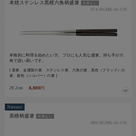
本焼ステンレス黒檀六角柄盛箸
在庫なし
074-HGMK-01-UN
本格的に料理を始めたい方、プロにも人気な盛箸。持ち手が六
角で扱い易いです。
[ 菜箸、金属製の箸、ステンレス箸、六角の箸、黒色（ブラック）の
箸、銀色（シルバー）の箸 ]
29.2cm
8,800
円
Natsuno
黒檀柄盛箸
在庫なし
080-HGMK-01-UN