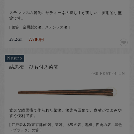
ステンレスの箸先にサティーネの持ち手が美しい、実用的な盛
箸です。
[ 菜箸、金属製の箸、ステンレス箸 ]
29.2cm
7,700
円
Natsuno
縞黒檀 ひも付き菜箸
080-EKST-01-UN
丈夫な縞黒檀で作られた菜箸。箸先も四角で、食材がつまみや
すく便利です。
[ 江戸唐木箸(東京都)の箸、菜箸、木製の箸、黒檀、四角の箸、黒色
（ブラック）の箸 ]