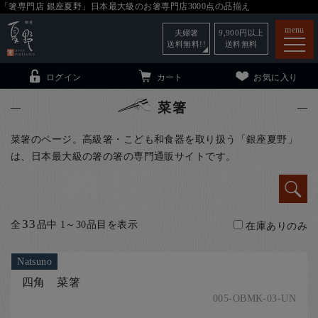
「箸専門店 銀座夏野」日本最大級のお箸専門店3000点の品揃え
menu
夫婦箸
9,900
円以上
送料無料!!
送料無料
ログイン
カート
お気に入り
菜箸
菜箸のページ。高級箸・こども和食器を取り扱う「銀座夏野」
は、日本最大級の箸の箸の専門通販サイトです。
箸
（贈答用・自宅用）
子供和食器
（贈答用・自宅用）
銀座夏野・箸長
について
33
全
品中 1～30品目を表示
在庫ありのみ
小夏
について
こども和食器
Natsuno
ご利用ガイド
四角 菜箸
法人・飲食店のお客様
005-OBMK-03-UN