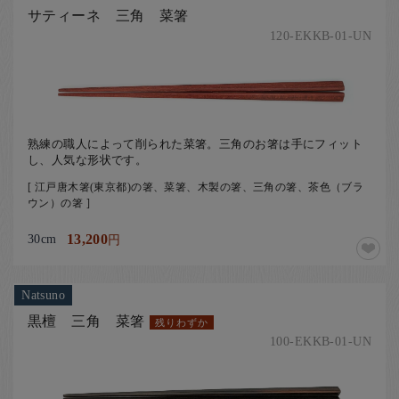
サティーネ 三角 菜箸
120-EKKB-01-UN
熟練の職人によって削られた菜箸。三角のお箸は手にフィット
し、人気な形状です。
[ 江戸唐木箸(東京都)の箸、菜箸、木製の箸、三角の箸、茶色（ブラ
ウン）の箸 ]
30cm
13,200
円
Natsuno
黒檀 三角 菜箸
残りわずか
100-EKKB-01-UN