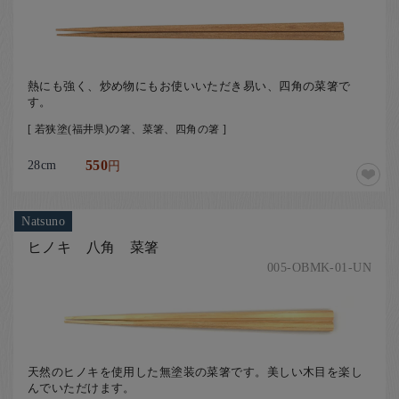
お客様の声
店舗紹介
お問い合わせ
熱にも強く、炒め物にもお使いいただき易い、四角の菜箸で
お知らせ
す。
[ 若狭塗(福井県)の箸、菜箸、四角の箸 ]
箸ブログ
English
28cm
550
円
Natsuno
ヒノキ 八角 菜箸
005-OBMK-01-UN
天然のヒノキを使用した無塗装の菜箸です。美しい木目を楽し
んでいただけます。