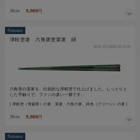
28cm
9,900
円
Natsuno
津軽塗箸 六角唐塗菜箸 緑
090-TGHM-05-UN
六角形の菜箸を、伝統的な津軽塗で仕上げました。しっとりと
した手触りで、ファンの多い一膳です。
[ 津軽塗（青森県）の箸、菜箸、六角の箸、緑色（グリーン）の箸 ]
28cm
9,900
円
Natsuno