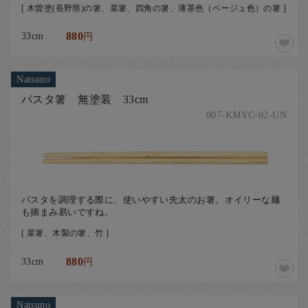
[ 木曽塗(長野県)の箸、菜箸、四角の箸、薄茶色（ベージュ色）の箸 ]
33cm
880
円
Natsuno
パスタ箸 無塗装 33cm
007-KMYC-02-UN
パスタを調理する際に、使いやすい先太のお箸。オイリーな麺
も摘まみ易いですね。
[ 菜箸、木製の箸、竹 ]
33cm
880
円
Natsuno