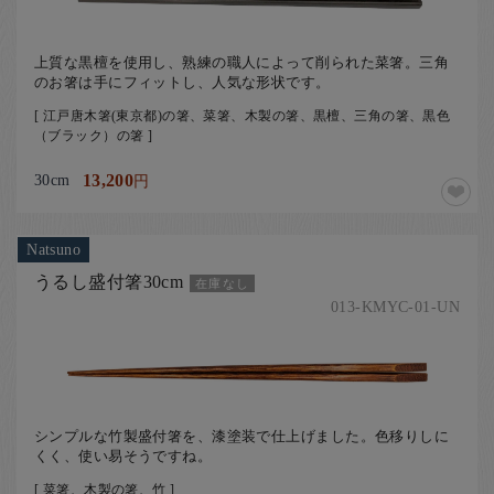
上質な黒檀を使用し、熟練の職人によって削られた菜箸。三角
のお箸は手にフィットし、人気な形状です。
[ 江戸唐木箸(東京都)の箸、菜箸、木製の箸、黒檀、三角の箸、黒色
（ブラック）の箸 ]
30cm
13,200
円
Natsuno
うるし盛付箸30cm
在庫なし
013-KMYC-01-UN
シンプルな竹製盛付箸を、漆塗装で仕上げました。色移りしに
くく、使い易そうですね。
[ 菜箸、木製の箸、竹 ]