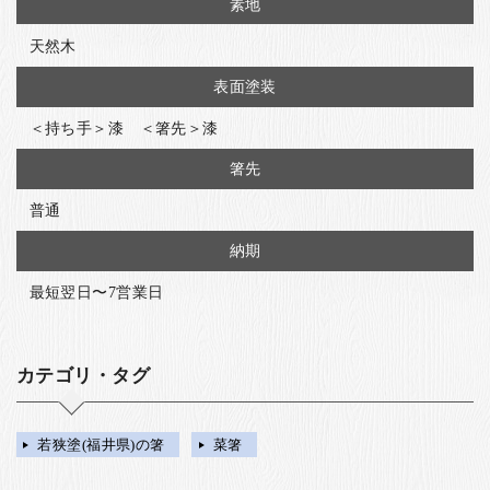
素地
天然木
表面塗装
＜持ち手＞漆 ＜箸先＞漆
箸先
普通
納期
最短翌日〜7営業日
カテゴリ・タグ
若狭塗(福井県)の箸
菜箸