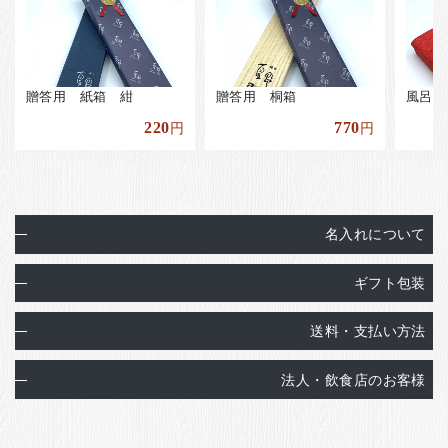
贈答用 紙箱 紺
贈答用 桐箱
風呂敷
220
770
円
円
名入れについて
ギフト包装
送料・支払い方法
法人・飲食店のお客様