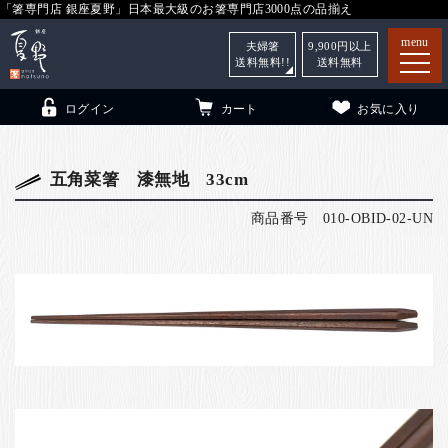
「箸専門店 銀座夏野」日本最大級のお箸専門店3000点の品揃え
menu
夫婦箸
9,900
円以上
送料無料!!
送料無料
ログイン
カート
お気に入り
五角菜箸 漆無地 33cm
商品番号
010-OBID-02-UN
箸
（贈答用・自宅用）
子供和食器
（贈答用・自宅用）
銀座夏野・箸長
について
小夏
について
こども和食器
ご利用ガイド
法人・飲食店のお客様