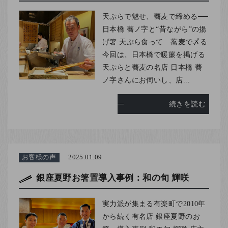
天ぷらで魅せ、蕎麦で締める──
日本橋 蕎ノ字と“昔ながら”の揚
げ箸 天ぷら食って 蕎麦で〆る
今回は、日本橋で暖簾を掲げる
天ぷらと蕎麦の名店 日本橋 蕎
ノ字さんにお伺いし、店...
続きを読む
お客様の声
2025.01.09
銀座夏野お箸置導入事例：和の旬 輝咲
実力派が集まる有楽町で2010年
から続く有名店 銀座夏野のお