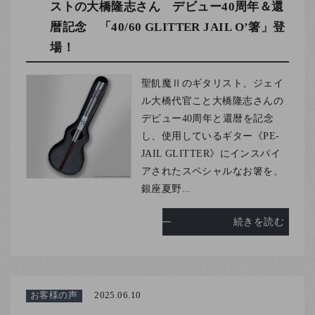
ストの大橋隆志さん デビュー40周年＆還
暦記念 「40/60 GLITTER JAIL O’箸」登
場！
聖飢魔Ⅱのギタリスト、ジェイ
ル大橋代官こと大橋隆志さんの
デビュー40周年と還暦を記念
し、使用しているギター《PE-
JAIL GLITTER》にインスパイ
アされたスペシャルなお箸を、
銀座夏野...
続きを読む
お客様の声
2025.06.10