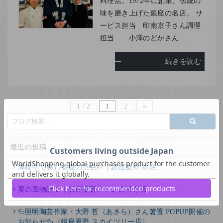
料理店。1972年に創業。伝統の
味を磨き上げた銀座の名店。 サ
ービス担当 印南京子さん調理
担当 小澤のどかさん ...
続きを読む
1 / 2
1
2
»
最近の投稿
津軽塗で感じる夏の景色🍉｜銀座夏野 本店
夏の風物詩🎐｜銀座夏野アトレ吉祥寺店
🦆照明陶芸作家・大野 哲（あきら）さん箸置 POPUP開催の
お知らせ🦆〈銀座夏野 スカイツリー店〉