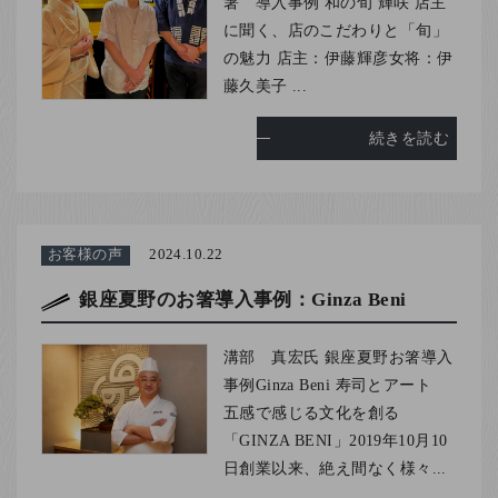
箸 導入事例 和の旬 輝咲 店主
に聞く、店のこだわりと「旬」
の魅力 店主：伊藤輝彦女将：伊
藤久美子 ...
続きを読む
お客様の声
2024.10.22
銀座夏野のお箸導入事例：Ginza Beni
溝部 真宏氏 銀座夏野お箸導入
事例Ginza Beni 寿司とアート
五感で感じる文化を創る
「GINZA BENI」2019年10月10
日創業以来、絶え間なく様々...