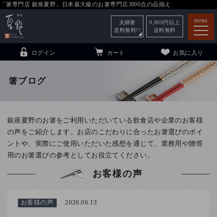
「箸専門店 銀座夏野」日本最大級のお箸専門店3000点の品揃え
menu
夫婦箸
9,900
円以上
送料無料!!
送料無料
ログイン
カート
お気に入り
箸ブログ
箸
（贈答用・自宅用）
銀座夏野のお箸をご利用いただいている飲食店や企業のお客様
子供和食器
（贈答用・自宅用）
の声をご紹介します。お店のこだわりに合ったお箸選びのポイ
ントや、実際にご使用いただいた感想を通じて、業務用や贈答
銀座夏野・箸長
について
用のお箸選びの参考としてお役立てください。
小夏
について
こども和食器
お客様の声
ご利用ガイド
法人・飲食店のお客様
お客様の声
2026.06.13