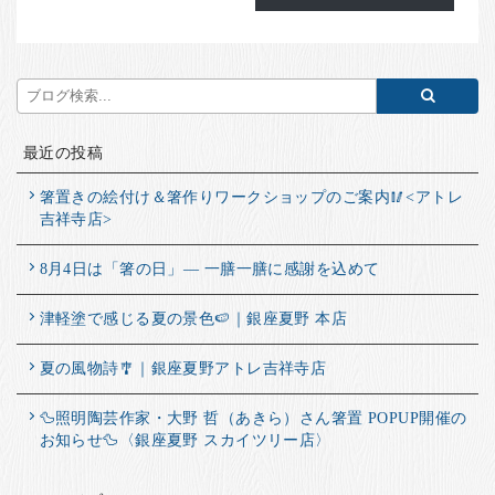
最近の投稿
箸置きの絵付け＆箸作りワークショップのご案内🥢<アトレ
吉祥寺店>
8月4日は「箸の日」― 一膳一膳に感謝を込めて
津軽塗で感じる夏の景色🍉｜銀座夏野 本店
夏の風物詩🎐｜銀座夏野アトレ吉祥寺店
🦆照明陶芸作家・大野 哲（あきら）さん箸置 POPUP開催の
お知らせ🦆〈銀座夏野 スカイツリー店〉