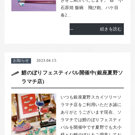
石原焼 飯碗 飛び鉋、ハケ目
各2...
続きを読む
お知らせ
2023.04.15
鯉のぼりフェスティバル開催中(銀座夏野ソ
ラマチ店)
いつも銀座夏野スカイツリーソ
ラマチ店をご利用いただき誠に
ありがとうございます現在、ソ
ラマチでは鯉のぼりフェスティ
バルを開催中です夏野でも大小
様々な鯉のぼりをご用意してお