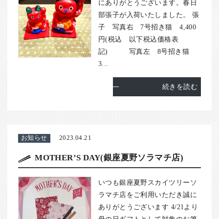
お客様の声
にありがとうございます。春日
部張子が入荷いたしました。 張
店舗紹介
子 写真右 7号招き猫 4,400
お問い合わせ
円(税込 以下税込価格表
記) 写真左 8号招き猫
お知らせ
3...
箸ブログ
続きを読む
English
お知らせ
2023.04.21
MOTHER’S DAY(銀座夏野ソラマチ店)
いつも銀座夏野スカイツリーソ
ラマチ店をご利用いただき誠に
ありがとうございます 4/21より