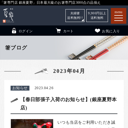
「箸専門店 銀座夏野」日本最大級のお箸専門店3000点の品揃え
menu
夫婦箸
9,900
円以上
送料無料!!
送料無料
ログイン
カート
お気に入り
箸ブログ
箸
（贈答用・自宅用）
2023年04月
子供和食器
（贈答用・自宅用）
銀座夏野・箸長
について
お知らせ
2023.04.26
小夏
について
こども和食器
【春日部張子入荷のお知らせ】(銀座夏野本
店)
ご利用ガイド
法人・飲食店のお客様
いつも当店をご利用いただき誠