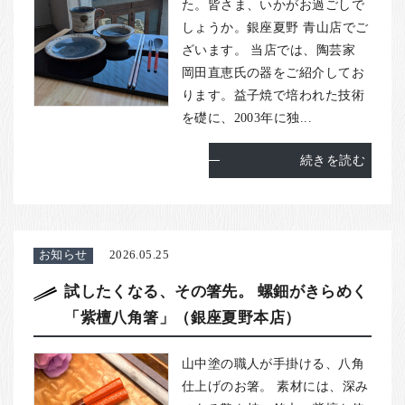
お客様の声
た。皆さま、いかがお過ごしで
しょうか。銀座夏野 青山店でご
店舗紹介
ざいます。 当店では、陶芸家
お問い合わせ
岡田直恵氏の器をご紹介してお
ります。益子焼で培われた技術
お知らせ
を礎に、2003年に独...
箸ブログ
続きを読む
English
お知らせ
2026.05.25
試したくなる、その箸先。 螺鈿がきらめく
「紫檀八角箸」（銀座夏野本店）
山中塗の職人が手掛ける、八角
仕上げのお箸。 素材には、深み