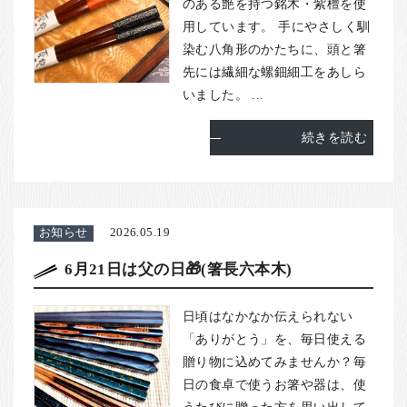
のある艶を持つ銘木・紫檀を使
用しています。 手にやさしく馴
染む八角形のかたちに、頭と箸
先には繊細な螺鈿細工をあしら
いました。 ...
続きを読む
お知らせ
2026.05.19
6月21日は父の日🎁(箸長六本木)
日頃はなかなか伝えられない
「ありがとう」を、毎日使える
贈り物に込めてみませんか？毎
日の食卓で使うお箸や器は、使
うたびに贈った方を思い出して