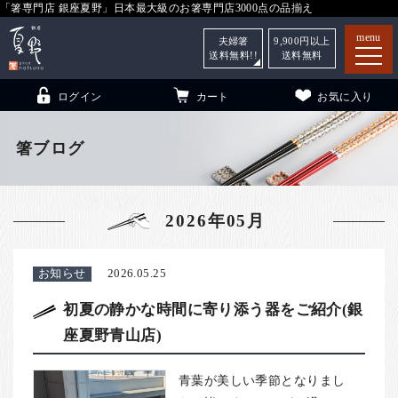
「箸専門店 銀座夏野」日本最大級のお箸専門店3000点の品揃え
menu
夫婦箸
9,900
円以上
送料無料!!
送料無料
ログイン
カート
お気に入り
箸ブログ
箸
（贈答用・自宅用）
2026年05月
子供和食器
（贈答用・自宅用）
銀座夏野・箸長
について
お知らせ
2026.05.25
小夏
について
こども和食器
初夏の静かな時間に寄り添う器をご紹介(銀
座夏野青山店)
ご利用ガイド
法人・飲食店のお客様
青葉が美しい季節となりまし