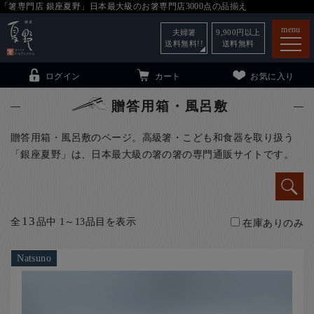
「箸専門店 銀座夏野」日本最大級のお箸専門店3000点の品揃え
menu
夫婦箸
9,900
円以上
送料無料!!
送料無料
ログイン
カート
お気に入り
贈答用箱・風呂敷
贈答用箱・風呂敷のページ。高級箸・こども和食器を取り扱う
「銀座夏野」は、日本最大級の箸の箸の専門通販サイトです。
箸
（贈答用・自宅用）
子供和食器
（贈答用・自宅用）
銀座夏野・箸長
について
13
全
品中 1～13品目を表示
在庫ありのみ
小夏
について
こども和食器
Natsuno
ご利用ガイド
法人・飲食店のお客様