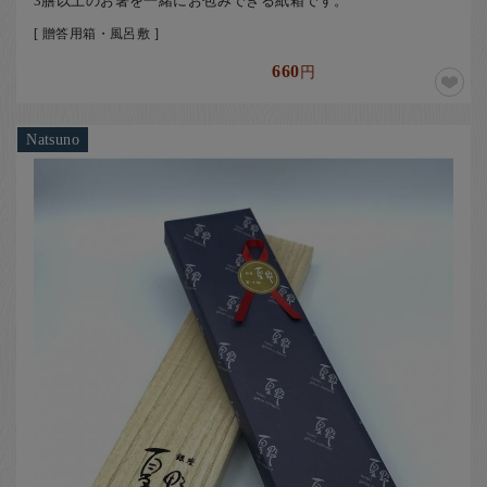
3膳以上のお箸を一緒にお包みできる紙箱です。
[ 贈答用箱・風呂敷 ]
660
円
Natsuno