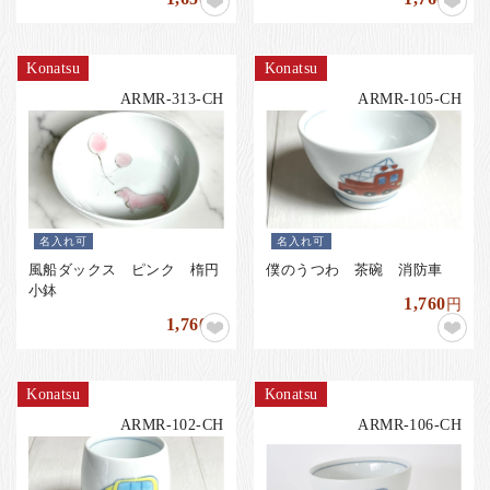
Konatsu
Konatsu
ARMR-313-CH
ARMR-105-CH
名入れ可
名入れ可
風船ダックス ピンク 楕円
僕のうつわ 茶碗 消防車
小鉢
1,760
円
1,760
円
Konatsu
Konatsu
ARMR-102-CH
ARMR-106-CH