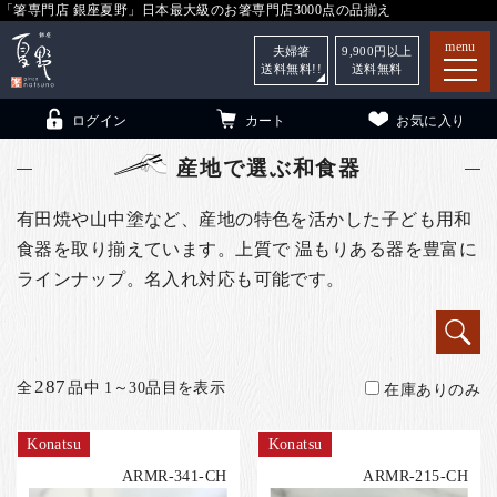
「箸専門店 銀座夏野」日本最大級のお箸専門店3000点の品揃え
menu
夫婦箸
9,900
円以上
送料無料!!
送料無料
ログイン
カート
お気に入り
産地で選ぶ和食器
有田焼や山中塗など、産地の特色を活かした子ども用和
食器を取り揃えています。上質で 温もりある器を豊富に
箸
（贈答用・自宅用）
ラインナップ。名入れ対応も可能です。
子供和食器
（贈答用・自宅用）
銀座夏野・箸長
について
小夏
について
こども和食器
287
全
品中 1～30品目を表示
在庫ありのみ
ご利用ガイド
Konatsu
Konatsu
法人・飲食店のお客様
ARMR-341-CH
ARMR-215-CH