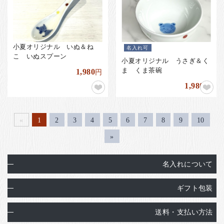
小夏オリジナル いぬ＆ね
名入れ可
こ いぬスプーン
小夏オリジナル うさぎ＆く
ま くま茶碗
1,980
円
1,980
円
«
1
2
3
4
5
6
7
8
9
10
»
名入れについて
ギフト包装
送料・支払い方法