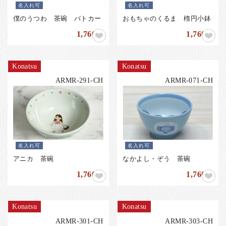
名入れ可
名入れ可
僕のうつわ 茶碗 パトカー
おもちゃのくるま 楕円小鉢
1,760
1,760
円
円
Konatsu
Konatsu
ARMR-291-CH
ARMR-071-CH
名入れ可
名入れ可
アニカ 茶碗
なかよし・ぞう 茶碗
1,760
1,760
円
円
Konatsu
Konatsu
ARMR-301-CH
ARMR-303-CH