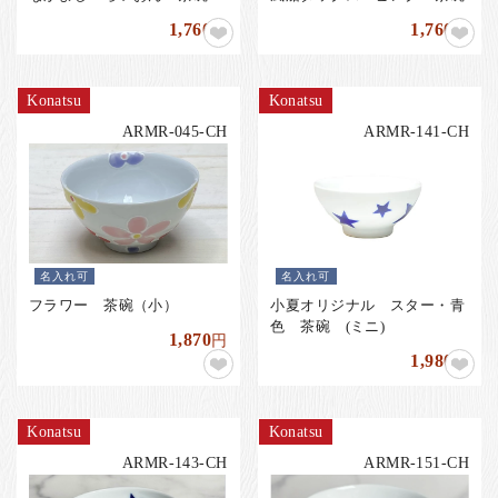
1,760
1,760
円
円
Konatsu
Konatsu
ARMR-045-CH
ARMR-141-CH
名入れ可
名入れ可
フラワー 茶碗（小）
小夏オリジナル スター・青
色 茶碗 (ミニ)
1,870
円
1,980
円
Konatsu
Konatsu
ARMR-143-CH
ARMR-151-CH