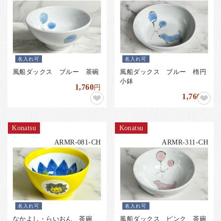
名入れ可
名入れ可
風船ダックス ブルー 茶碗
風船ダックス ブルー 楕円
小鉢
1,760
円
1,760
円
Konatsu
Konatsu
ARMR-081-CH
ARMR-311-CH
名入れ可
名入れ可
なかよし・らいおん 茶碗
風船ダックス ピンク 茶碗