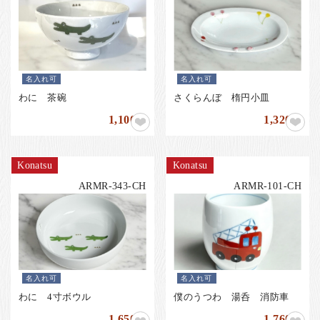
お客様の声
店舗紹介
お問い合わせ
お知らせ
名入れ可
名入れ可
わに 茶碗
さくらんぼ 楕円小皿
箸ブログ
1,100
1,320
円
円
English
Konatsu
Konatsu
ARMR-343-CH
ARMR-101-CH
名入れ可
名入れ可
わに 4寸ボウル
僕のうつわ 湯呑 消防車
1,650
1,760
円
円