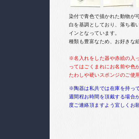
染付で青色で描かれた動物が
白を基調としており、落ち着
インとなっています。
種類も豊富なため、お好きな
※名入れをした器や赤絵の入
ってはごくまれにお名前や色
たわしや硬いスポンジのご使
※陶器は私共では在庫を持っ
週間程お時間を頂戴する場合
度ご連絡頂ますよう宜しくお