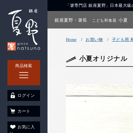
「箸専門店 銀座夏野」日本最大級の
銀座夏野・箸長
小夏
こども和食器
Home
お買い物
子ども用 
小夏オリジナル
商品検索
ログイン
カート
お気に入