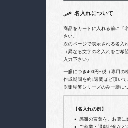
名入れについて
商品をカートに入れる前に「
さい。
次のページで表示される名入
（異なる文字の名入れをご希
入力下さい）
一膳につき400円+税（専用
作成期間を約1週間ほど頂いて
※珊瑚箸シリーズのみ一膳につき
【名入れの例】
感謝の言葉を、お箸に
ご卒業・退職記念など