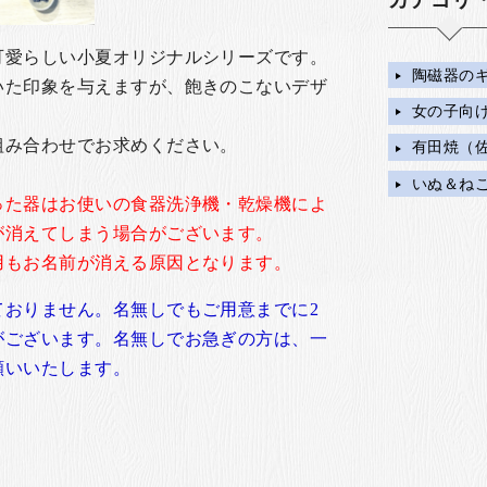
可愛らしい小夏オリジナルシリーズです。
陶磁器の
いた印象を与えますが、飽きのこないデザ
女の子向
組み合わせでお求めください。
有田焼（
いぬ＆ね
った器はお使いの食器洗浄機・乾燥機によ
が消えてしまう場合がございます。
用もお名前が消える原因となります。
ておりません。名無しでもご用意までに2
がございます。名無しでお急ぎの方は、一
願いいたします。