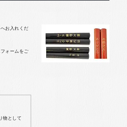
トへお入れくだ
れフォームをご
り物として