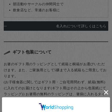
部活動やサークルの仲間同士で
飲食店など、常連のお客様に
名入れについて詳しくはこちら
ギフト包装について
お箸のギフト用のラッピングとして紙箱と桐箱がお選びいただ
けます。また、ご家族用として5膳まで入る紙箱もご用意してお
ります。
(お子様食器に関してはギフト用・ご自宅用問わず、紙箱(無料)
に入れてのお届けとなります(ギフト用はその上から包装紙にて
ラッピング)) お箸用の無料のラッピングは、箸袋に入れるタイ
プのものになります。
お箸用のギフトボックスをご注文いただいた方は、￥440-(税別)