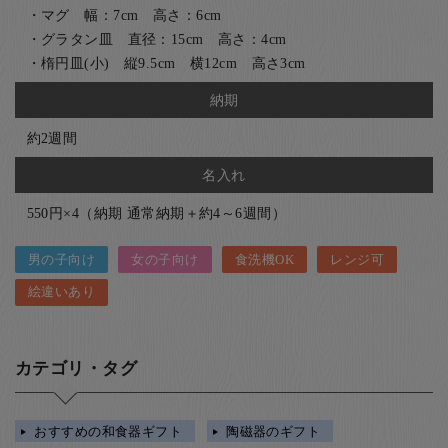
・マグ 幅：7cm 高さ：6cm
・グラタン皿 直径：15cm 高さ：4cm
・楕円皿(小) 縦9.5cm 横12cm 高さ3cm
納期
約2週間
名入れ
550円×4（納期 通常納期＋約4～6週間）
男の子向け
女の子向け
食洗機OK
レンジ可
絵違いあり
カテゴリ・タグ
おすすめの和食器ギフト
陶磁器のギフト