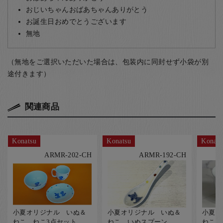
おじいちゃんおばあちゃんありがとう
お誕生日おめでとうございます
無地
（無地をご選択いただいた場合は、包装内に同封せず小袋が別
途付きます）
関連商品
Konatsu
Konatsu
Konats
ARMR-202-CH
ARMR-192-CH
小夏オリジナル いぬ＆
小夏オリジナル いぬ＆
小夏オ
ねこ ねこ3点セット
ねこ いぬスプーン
ねこ 