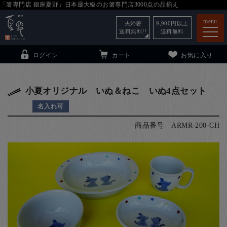
「箸専門店 銀座夏野」日本最大級のお箸専門店3000点の品揃え
menu
夫婦箸
9,900
円以上
送料無料!!
送料無料
ログイン
カート
お気に入り
小夏オリジナル いぬ＆ねこ いぬ4点セット
名入れ可
箸
（贈答用・自宅用）
商品番号
ARMR-200-CH
子供和食器
（贈答用・自宅用）
銀座夏野・箸長
について
小夏
について
こども和食器
ご利用ガイド
法人・飲食店のお客様