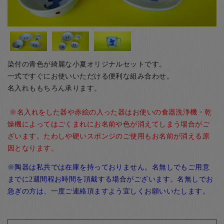
お客様の声
店舗紹介
お問い合わせ
お知らせ
染付の青色が綺麗な小夏オリジナルセットです。
箸ブログ
一式ですぐにお使いいただける便利な組み合わせ。
名入れももちろん承ります。
English
※名入れをした器や赤絵の入った器はお使いの食器洗浄機・乾
燥機によってはごくまれにお名前や色が消えてしまう場合がご
ざいます。たわしや硬いスポンジのご使用もお名前が消える原
因となります。
※陶器は私共では在庫を持っておりません。名無しでもご用意
までに2週間程お時間を頂戴する場合がございます。名無しでお
急ぎの方は、一度ご連絡頂ますよう宜しくお願いいたします。