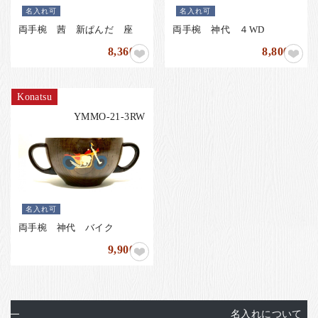
名入れ可
名入れ可
両手椀 茜 新ぱんだ 座
両手椀 神代 ４WD
8,360
8,800
円
円
Konatsu
YMMO-21-3RW
名入れ可
両手椀 神代 バイク
9,900
円
名入れについて