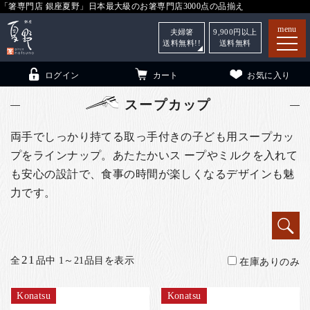
「箸専門店 銀座夏野」日本最大級のお箸専門店3000点の品揃え
menu
夫婦箸
9,900
円以上
送料無料!!
送料無料
ログイン
カート
お気に入り
スープカップ
両手でしっかり持てる取っ手付きの子ども用スープカッ
プをラインナップ。あたたかいス ープやミルクを入れて
箸
（贈答用・自宅用）
も安心の設計で、食事の時間が楽しくなるデザインも魅
子供和食器
（贈答用・自宅用）
力です。
銀座夏野・箸長
について
小夏
について
こども和食器
21
全
品中 1～21品目を表示
在庫ありのみ
ご利用ガイド
法人・飲食店のお客様
Konatsu
Konatsu