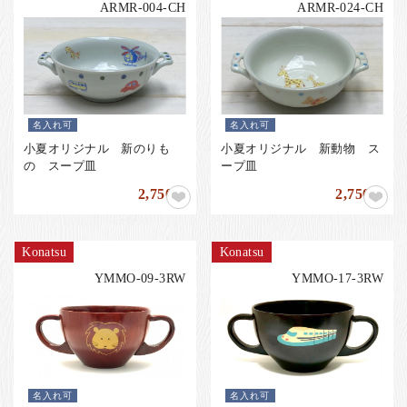
お客様の声
ARMR-004-CH
ARMR-024-CH
店舗紹介
お問い合わせ
お知らせ
名入れ可
名入れ可
箸ブログ
小夏オリジナル 新のりも
小夏オリジナル 新動物 ス
の スープ皿
ープ皿
English
2,750
2,750
円
円
Konatsu
Konatsu
YMMO-09-3RW
YMMO-17-3RW
名入れ可
名入れ可