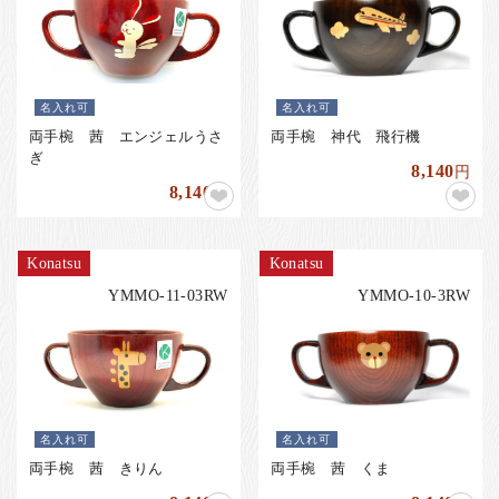
名入れ可
名入れ可
両手椀 茜 エンジェルうさ
両手椀 神代 飛行機
ぎ
8,140
円
8,140
円
Konatsu
Konatsu
YMMO-11-03RW
YMMO-10-3RW
名入れ可
名入れ可
両手椀 茜 きりん
両手椀 茜 くま